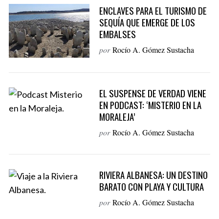
ENCLAVES PARA EL TURISMO DE
SEQUÍA QUE EMERGE DE LOS
S
EMBALSES
e
por
Rocío A. Gómez Sustacha
a
r
c
h
EL SUSPENSE DE VERDAD VIENE
f
EN PODCAST: ‘MISTERIO EN LA
o
MORALEJA’
r
:
por
Rocío A. Gómez Sustacha
RIVIERA ALBANESA: UN DESTINO
BARATO CON PLAYA Y CULTURA
por
Rocío A. Gómez Sustacha