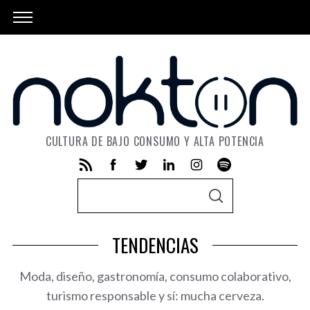
CULTURA DE BAJO CONSUMO Y ALTA POTENCIA
S
S
e
E
A
a
R
TENDENCIAS
C
r
H
c
Moda, diseño, gastronomía, consumo colaborativo,
h
turismo responsable y sí: mucha cerveza.
f