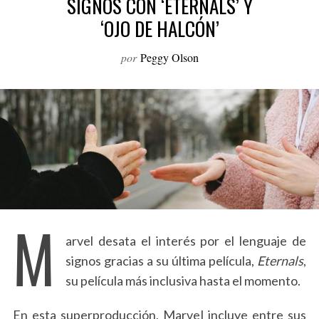
SIGNOS CON ‘ETERNALS’ Y
o
‘OJO DE HALCÓN’
r
:
por
Peggy Olson
M
arvel desata el interés por el lenguaje de
signos gracias a su última película,
Eternals
,
su película más inclusiva hasta el momento.
En esta superproducción, Marvel incluye entre sus