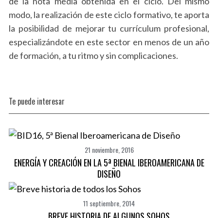
de la nota media obtenida en el ciclo. Del mismo
modo, la realización de este ciclo formativo, te aporta
la posibilidad de mejorar tu currículum profesional,
S
especializándote en este sector en menos de un año
e
de formación, a tu ritmo y sin complicaciones.
a
r
c
h
Te puede interesar
f
o
r
:
21 noviembre, 2016
ENERGÍA Y CREACIÓN EN LA 5ª BIENAL IBEROAMERICANA DE
DISEÑO
11 septiembre, 2014
BREVE HISTORIA DE ALGUNOS SOHOS