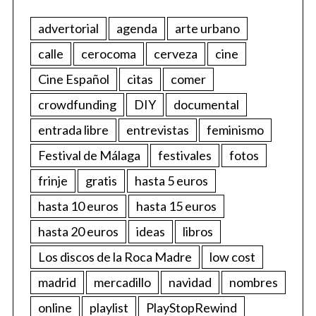
advertorial
agenda
arte urbano
calle
cerocoma
cerveza
cine
Cine Español
citas
comer
crowdfunding
DIY
documental
entrada libre
entrevistas
feminismo
Festival de Málaga
festivales
fotos
frinje
gratis
hasta 5 euros
hasta 10 euros
hasta 15 euros
hasta 20 euros
ideas
libros
Los discos de la Roca Madre
low cost
madrid
mercadillo
navidad
nombres
online
playlist
PlayStopRewind