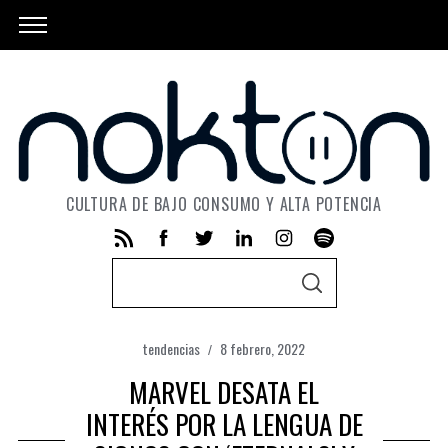
CULTURA DE BAJO CONSUMO Y ALTA POTENCIA
S
S
e
E
A
a
R
C
tendencias
8 febrero, 2022
r
H
c
MARVEL DESATA EL
h
INTERÉS POR LA LENGUA DE
f