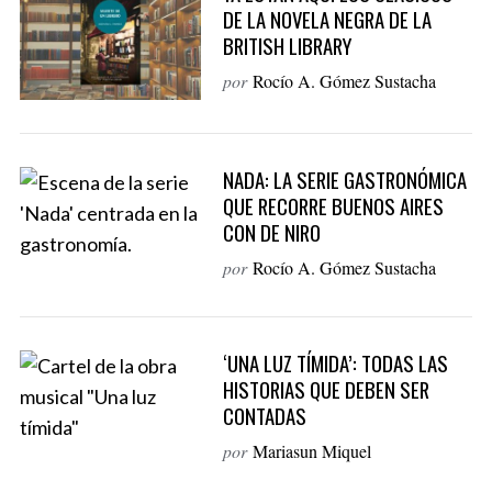
DE LA NOVELA NEGRA DE LA
BRITISH LIBRARY
S
por
Rocío A. Gómez Sustacha
e
a
r
c
NADA: LA SERIE GASTRONÓMICA
h
QUE RECORRE BUENOS AIRES
f
CON DE NIRO
o
r
por
Rocío A. Gómez Sustacha
:
‘UNA LUZ TÍMIDA’: TODAS LAS
HISTORIAS QUE DEBEN SER
CONTADAS
por
Mariasun Miquel