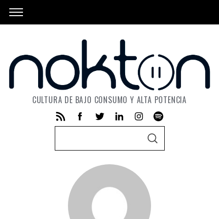
CULTURA DE BAJO CONSUMO Y ALTA POTENCIA
S
S
e
E
A
a
R
C
r
H
c
h
f