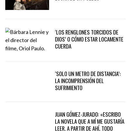
S
e
a
‘LOS RENGLONES TORCIDOS DE
r
DIOS’ O CÓMO ESTAR LOCAMENTE
c
CUERDA
h
f
o
r
:
‘SOLO UN METRO DE DISTANCIA’:
LA INCOMPRENSIÓN DEL
SUFRIMIENTO
JUAN GÓMEZ-JURADO: «ESCRIBO
LA NOVELA QUE A MÍ ME GUSTARÍA
LEER. A PARTIR DE AHÍ, TODO