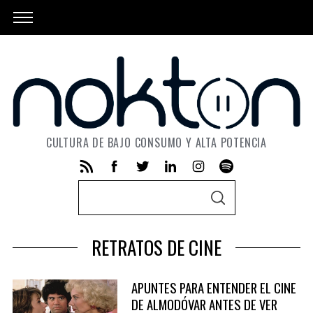
CULTURA DE BAJO CONSUMO Y ALTA POTENCIA
S
S
e
E
A
a
R
RETRATOS DE CINE
C
r
H
c
APUNTES PARA ENTENDER EL CINE
h
DE ALMODÓVAR ANTES DE VER
f