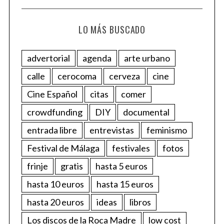
LO MÁS BUSCADO
advertorial
agenda
arte urbano
calle
cerocoma
cerveza
cine
Cine Español
citas
comer
crowdfunding
DIY
documental
entrada libre
entrevistas
feminismo
Festival de Málaga
festivales
fotos
frinje
gratis
hasta 5 euros
hasta 10 euros
hasta 15 euros
hasta 20 euros
ideas
libros
Los discos de la Roca Madre
low cost