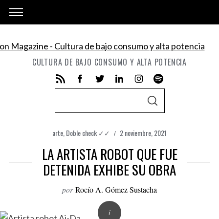
CULTURA DE BAJO CONSUMO Y ALTA POTENCIA
S
S
e
E
A
a
R
C
arte
,
Doble check ✓✓
2 noviembre, 2021
r
H
LA ARTISTA ROBOT QUE FUE
c
h
DETENIDA EXHIBE SU OBRA
f
por
Rocío A. Gómez Sustacha
o
r
: