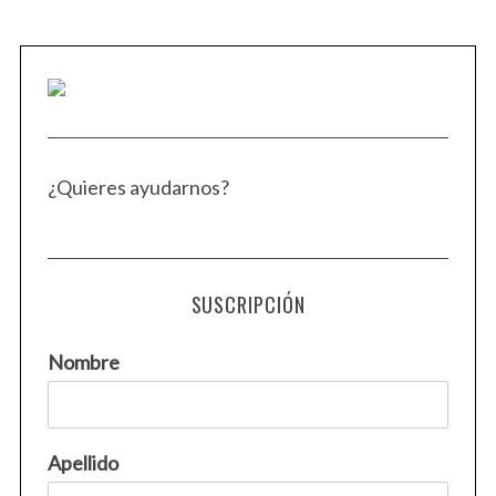
o
r
:
¿Quieres ayudarnos?
SUSCRIPCIÓN
Nombre
Apellido