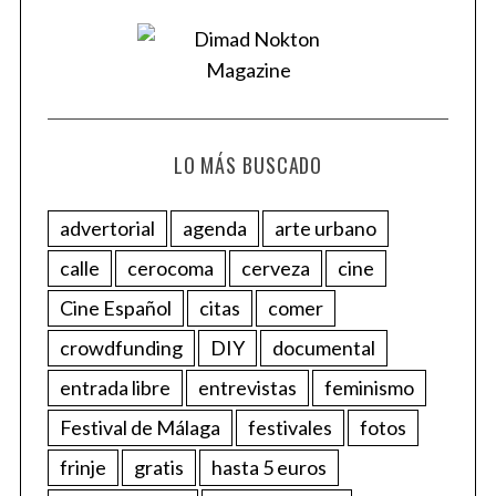
LO MÁS BUSCADO
advertorial
agenda
arte urbano
calle
cerocoma
cerveza
cine
Cine Español
citas
comer
crowdfunding
DIY
documental
entrada libre
entrevistas
feminismo
Festival de Málaga
festivales
fotos
frinje
gratis
hasta 5 euros