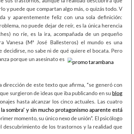
 sus trastornos, aunque la realidad descubrirá que
lo y puede que compartan algo más, o quizás todo. V
rda y aparentemente feliz con una sola definición:
problema, no puede dejar de reír, es la única herencia
ches) no ríe, es la ira, acompañada de un pequeño
a Vanesa (Mª José Ballesteros) el mundo es una
e decidirse, no sabe ni de qué quiere el bocata. Pero
ganza porque
un asesinato es
la dirección de este texto que afirma, “se generó con
 que surgieron de ideas que iba publicando en su
blog
sonajes hasta alcanzar los cinco actuales. Las cuatro
la sombra’ y
sin much
o protagonismo aparente está
rimer momento, su único nexo de unión”. El psicólogo
el descubrimiento de los trastornos y la realidad que