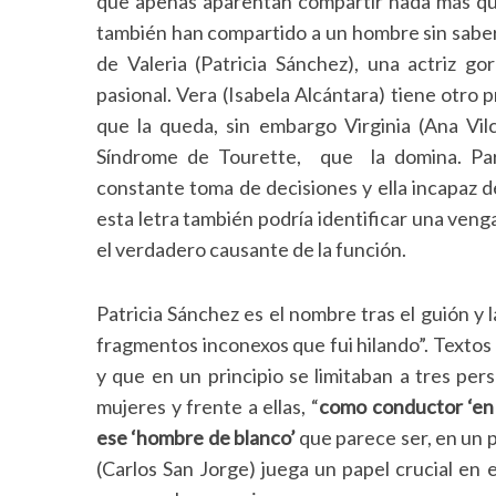
que apenas aparentan compartir nada más que
también han compartido a un hombre sin saber
de Valeria (Patricia Sánchez), una actriz go
pasional. Vera (Isabela Alcántara) tiene otro 
que la queda, sin embargo Virginia (Ana Vil
Síndrome de Tourette, que la domina. Par
constante toma de decisiones y ella incapaz d
esta letra también podría identificar una ven
el verdadero causante de la función.
Patricia Sánchez es el nombre tras el guión y 
fragmentos inconexos que fui hilando”. Textos
y que en un principio se limitaban a tres per
mujeres y frente a ellas, “
como conductor ‘en 
ese ‘hombre de blanco’
que parece ser, en un p
S
(Carlos San Jorge) juega un papel crucial en 
e