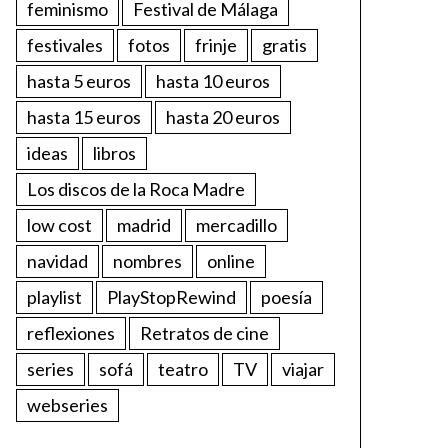
feminismo
Festival de Málaga
festivales
fotos
frinje
gratis
hasta 5 euros
hasta 10 euros
hasta 15 euros
hasta 20 euros
ideas
libros
Los discos de la Roca Madre
low cost
madrid
mercadillo
navidad
nombres
online
playlist
PlayStopRewind
poesía
reflexiones
Retratos de cine
series
sofá
teatro
TV
viajar
webseries