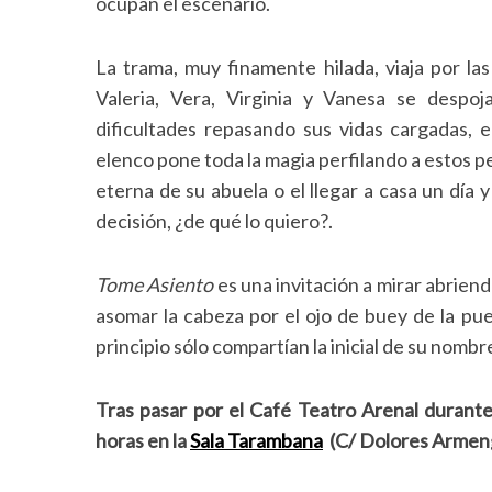
ocupan el escenario.
a
r
c
La trama, muy finamente hilada, viaja por la
h
Valeria, Vera, Virginia y Vanesa se despo
f
dificultades repasando sus vidas cargadas, e
o
elenco pone toda la magia perfilando a estos pe
r
:
eterna de su abuela o el llegar a casa un día
decisión, ¿de qué lo quiero?.
Tome Asiento
es una invitación a mirar abriend
asomar la cabeza por el ojo de buey de la pu
principio sólo compartían la inicial de su nombr
Tras pasar por el Café Teatro Arenal durante
horas en la
Sala Tarambana
(C/ Dolores Armengo