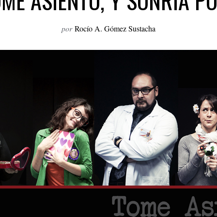
OME ASIENTO, Y SONRÍA P
por
Rocío A. Gómez Sustacha