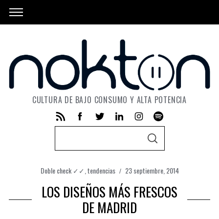
CULTURA DE BAJO CONSUMO Y ALTA POTENCIA
S
S
e
E
A
a
R
C
Doble check ✓✓
,
tendencias
23 septiembre, 2014
r
H
LOS DISEÑOS MÁS FRESCOS
c
h
DE MADRID
f