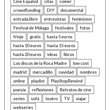
Cine Español
citas
comer
crowdfunding
DIY
documental
entrada libre
entrevistas
feminismo
Festival de Málaga
festivales
fotos
frinje
gratis
hasta 5 euros
hasta 10 euros
hasta 15 euros
hasta 20 euros
ideas
libros
Los discos de la Roca Madre
low cost
madrid
mercadillo
navidad
nombres
online
playlist
PlayStopRewind
poesía
reflexiones
Retratos de cine
series
sofá
teatro
TV
viajar
webseries