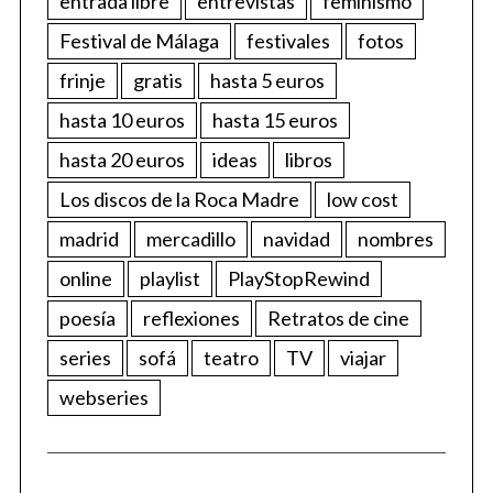
entrada libre
entrevistas
feminismo
Festival de Málaga
festivales
fotos
frinje
gratis
hasta 5 euros
hasta 10 euros
hasta 15 euros
hasta 20 euros
ideas
libros
Los discos de la Roca Madre
low cost
madrid
mercadillo
navidad
nombres
online
playlist
PlayStopRewind
poesía
reflexiones
Retratos de cine
series
sofá
teatro
TV
viajar
webseries