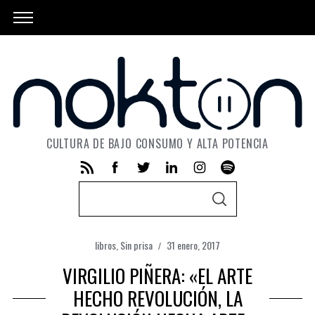
CULTURA DE BAJO CONSUMO Y ALTA POTENCIA
S
S
e
E
A
a
R
C
libros
,
Sin prisa
31 enero, 2017
r
H
VIRGILIO PIÑERA: «EL ARTE
c
h
HECHO REVOLUCIÓN, LA
f