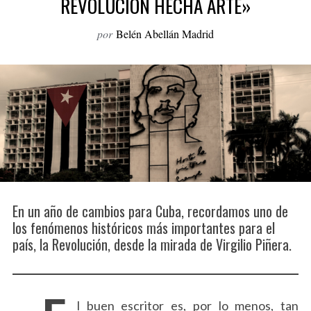
REVOLUCIÓN HECHA ARTE»
o
r
por
Belén Abellán Madrid
:
En un año de cambios para Cuba, recordamos uno de
los fenómenos históricos más importantes para el
país, la Revolución, desde la mirada de Virgilio Piñera.
l buen escritor es, por lo menos, tan