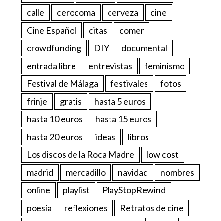
calle
cerocoma
cerveza
cine
Cine Español
citas
comer
crowdfunding
DIY
documental
entrada libre
entrevistas
feminismo
Festival de Málaga
festivales
fotos
frinje
gratis
hasta 5 euros
hasta 10 euros
hasta 15 euros
hasta 20 euros
ideas
libros
Los discos de la Roca Madre
low cost
madrid
mercadillo
navidad
nombres
online
playlist
PlayStopRewind
poesía
reflexiones
Retratos de cine