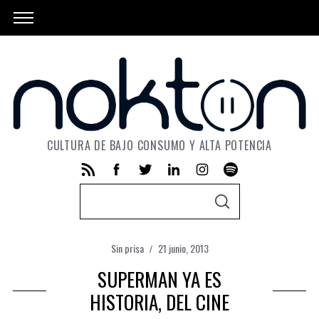
CULTURA DE BAJO CONSUMO Y ALTA POTENCIA
S
S
e
E
A
a
R
C
Sin prisa
21 junio, 2013
r
H
c
SUPERMAN YA ES
h
HISTORIA, DEL CINE
f