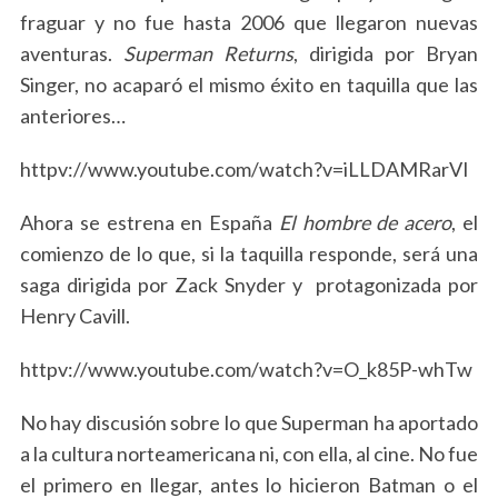
fraguar y no fue hasta 2006 que llegaron nuevas
aventuras.
Superman Returns
, dirigida por Bryan
Singer, no acaparó el mismo éxito en taquilla que las
anteriores…
httpv://www.youtube.com/watch?v=iLLDAMRarVI
Ahora se estrena en España
El hombre de acero
, el
comienzo de lo que, si la taquilla responde, será una
S
saga dirigida por Zack Snyder y protagonizada por
e
Henry Cavill.
a
r
c
httpv://www.youtube.com/watch?v=O_k85P-whTw
h
f
No hay discusión sobre lo que Superman ha aportado
o
a la cultura norteamericana ni, con ella, al cine. No fue
r
el primero en llegar, antes lo hicieron Batman o el
: