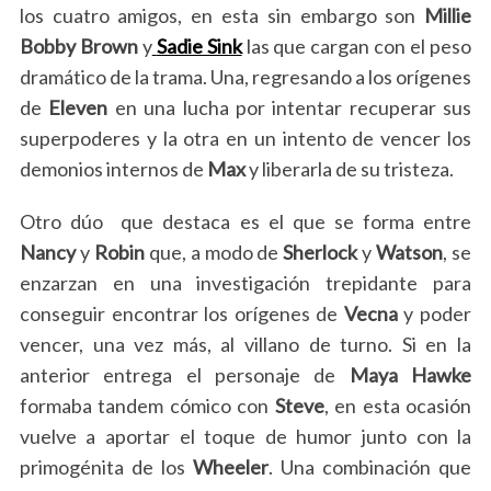
los cuatro amigos, en esta sin embargo son
Millie
Bobby Brown
y
Sadie Sink
las que cargan con el peso
dramático de la trama. Una, regresando a los orígenes
de
Eleven
en una lucha por intentar recuperar sus
superpoderes y la otra en un intento de vencer los
demonios internos de
Max
y liberarla de su tristeza.
Otro dúo que destaca es el que se forma entre
Nancy
y
Robin
que, a modo de
Sherlock
y
Watson
, se
enzarzan en una investigación trepidante para
conseguir encontrar los orígenes de
Vecna
y poder
vencer, una vez más, al villano de turno. Si en la
anterior entrega el personaje de
Maya Hawke
formaba tandem cómico con
Steve
, en esta ocasión
vuelve a aportar el toque de humor junto con la
primogénita de los
Wheeler
. Una combinación que
S