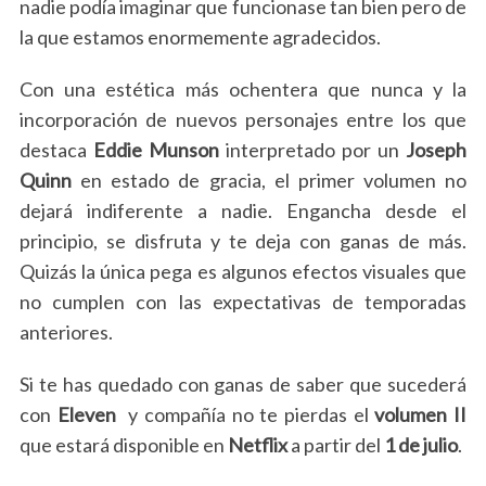
nadie podía imaginar que funcionase tan bien pero de
e
a
la que estamos enormemente agradecidos.
r
c
Con una estética más ochentera que nunca y la
h
incorporación de nuevos personajes entre los que
f
destaca
Eddie Munson
interpretado por un
Joseph
o
Quinn
en estado de gracia, el primer volumen no
r
:
dejará indiferente a nadie. Engancha desde el
principio, se disfruta y te deja con ganas de más.
Quizás la única pega es algunos efectos visuales que
no cumplen con las expectativas de temporadas
anteriores.
Si te has quedado con ganas de saber que sucederá
con
Eleven
y compañía no te pierdas el
volumen II
que estará disponible en
Netflix
a partir del
1 de julio
.