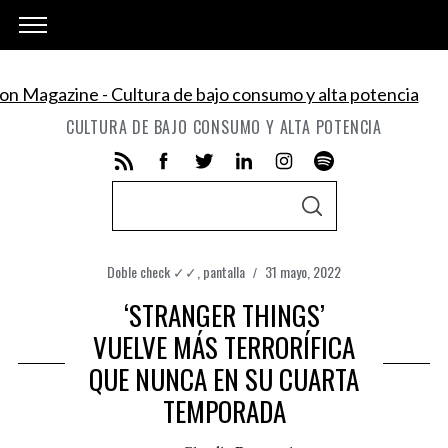
CULTURA DE BAJO CONSUMO Y ALTA POTENCIA
S
S
e
E
A
a
R
C
Doble check ✓✓
,
pantalla
31 mayo, 2022
r
H
c
‘STRANGER THINGS’
h
VUELVE MÁS TERRORÍFICA
f
QUE NUNCA EN SU CUARTA
o
TEMPORADA
r
: