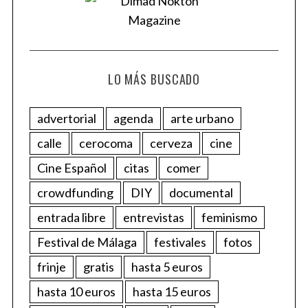
LO MÁS BUSCADO
advertorial
agenda
arte urbano
calle
cerocoma
cerveza
cine
Cine Español
citas
comer
crowdfunding
DIY
documental
entrada libre
entrevistas
feminismo
Festival de Málaga
festivales
fotos
frinje
gratis
hasta 5 euros
hasta 10 euros
hasta 15 euros