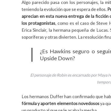
Algo parecido pasa con los personajes, la m
teniendo la evolución que se espera de ellos.
P
aprecian en esta nueva entrega de la ficción 
los protagonistas
, como es el caso de Steve 
Erica Sinclair, la hermana pequeña de Lucas.
soporíferas y otras divierten. La resolución fina
¿Es Hawkins seguro o seguir
Upside Down?
El personaje de Robin es encarnado por Maya Ha
tempora
Los hermanos Duffer han confirmado que hab
fórmula y aporten elementos novedosos
ya qu
un producto al que se le acaba la mecha.