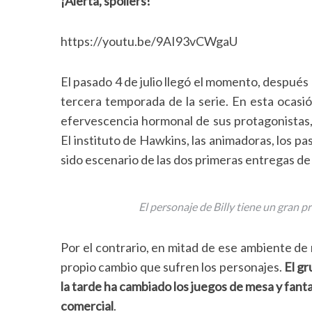
¡Alerta, spoilers!
https://youtu.be/9AI93vCWgaU
El pasado 4 de julio llegó el momento, después
tercera temporada de la serie. En esta ocasió
efervescencia hormonal de sus protagonistas
El instituto de Hawkins, las animadoras, los pas
sido escenario de las dos primeras entregas de l
El personaje de Billy tiene un gran
Por el contrario, en mitad de ese ambiente de
propio cambio que sufren los personajes.
El g
la tarde ha cambiado los juegos de mesa y fanta
comercial
.
S