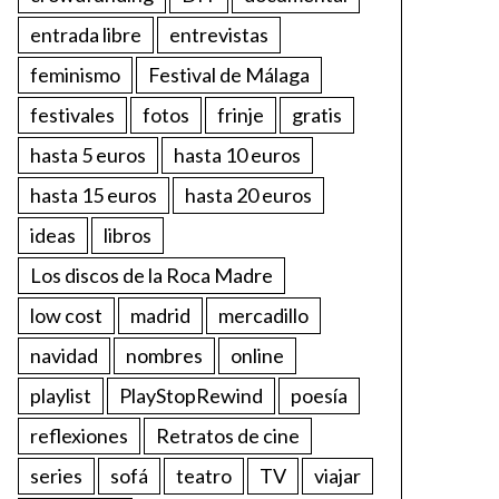
entrada libre
entrevistas
feminismo
Festival de Málaga
festivales
fotos
frinje
gratis
hasta 5 euros
hasta 10 euros
hasta 15 euros
hasta 20 euros
ideas
libros
Los discos de la Roca Madre
low cost
madrid
mercadillo
navidad
nombres
online
playlist
PlayStopRewind
poesía
reflexiones
Retratos de cine
series
sofá
teatro
TV
viajar