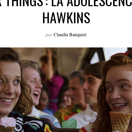
 THINGS’: LA ADOLESCENC
HAWKINS
por
Claudia Banqueri