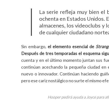
e
a
La serie refleja muy bien el
r
ochenta en Estados Unidos. E
c
almacenes, los videoclubs y l
h
f
de cualquier ciudadano norte
o
r
Sin embargo,
el elemento esencial de
Strang
:
Después de tres temporadas el esquema sigu
cuenta y en el último momento juntan sus fue
continúan acechando la pequeña ciudad en el
nuevo o innovador. Continúan haciendo guiñ
pero ese cariz nostálgico no surte el mismo efe
Hooper pedirá ayuda a Joyce para afr