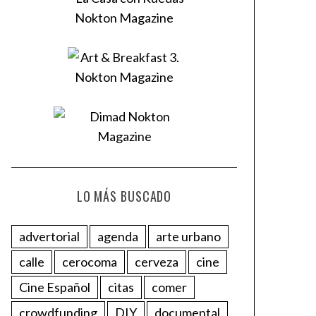
LO MÁS BUSCADO
advertorial
agenda
arte urbano
calle
cerocoma
cerveza
cine
Cine Español
citas
comer
crowdfunding
DIY
documental