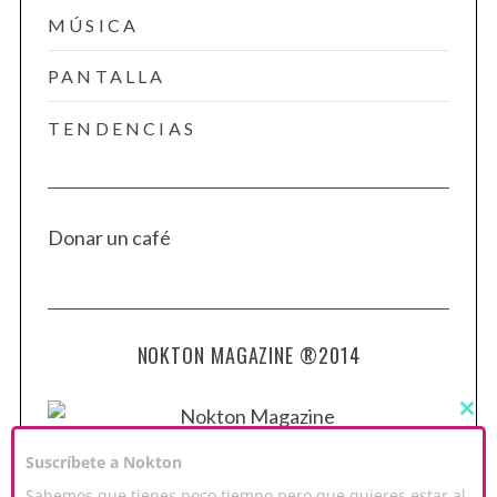
MÚSICA
PANTALLA
TENDENCIAS
Donar un café
NOKTON MAGAZINE ®2014
C
L
O
Suscríbete a Nokton
S
E
Sabemos que tienes poco tiempo pero que quieres estar al