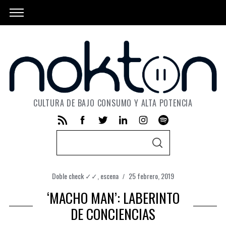
CULTURA DE BAJO CONSUMO Y ALTA POTENCIA
S
S
e
E
A
a
R
C
Doble check ✓✓
,
escena
25 febrero, 2019
r
H
‘MACHO MAN’: LABERINTO
c
h
DE CONCIENCIAS
f