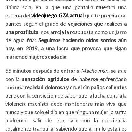
última sala, en la que una pantalla muestra una
escena del
videojuego
GTA
actual
que te premia con
puntos según el grado de
vejaciones que realices a
una prostituta
, nos arroja la respuesta como un jarro
de agua fría:
Seguimos haciendo oídos sordos aún
hoy, en 2019, a una lacra que provoca que sigan
muriendo mujeres cada día.
S
e
55 minutos después de entrar a
Macho man
, se sale
a
con la
sensación agridulce
de haberse enfrentado
r
c
con una
realidad dolorosa y cruel sin paños calientes
h
pero con la convicción de saber que la lucha contra la
f
violencia machista debe mantenerse más viva que
o
nunca y que solo el día en que ninguna mujer la sufra
r
:
podremos salir de esa sala con la conciencia
totalmente tranquila, sabiendo que al fin lo estamos