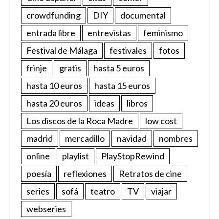
crowdfunding
DIY
documental
entrada libre
entrevistas
feminismo
Festival de Málaga
festivales
fotos
frinje
gratis
hasta 5 euros
hasta 10 euros
hasta 15 euros
hasta 20 euros
ideas
libros
Los discos de la Roca Madre
low cost
madrid
mercadillo
navidad
nombres
online
playlist
PlayStopRewind
poesía
reflexiones
Retratos de cine
series
sofá
teatro
TV
viajar
webseries