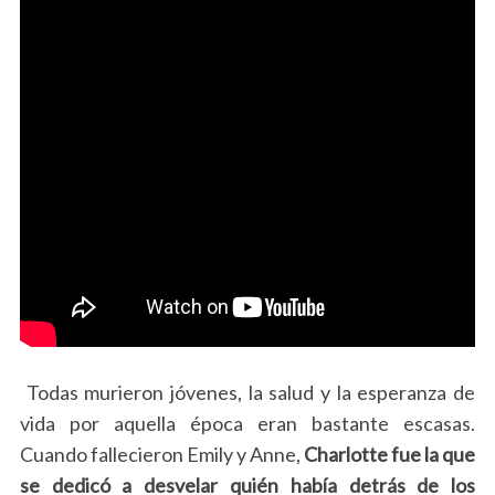
S
e
Todas murieron jóvenes, la salud y la esperanza de
a
vida por aquella época eran bastante escasas.
r
c
Cuando fallecieron Emily y Anne,
Charlotte fue la que
h
se dedicó a desvelar quién había detrás de los