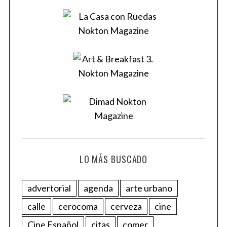
LO MÁS BUSCADO
advertorial
agenda
arte urbano
calle
cerocoma
cerveza
cine
Cine Español
citas
comer