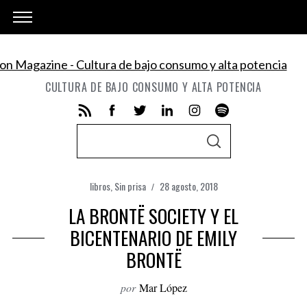
CULTURA DE BAJO CONSUMO Y ALTA POTENCIA
S
S
e
E
A
a
R
C
libros
,
Sin prisa
28 agosto, 2018
r
H
LA BRONTË SOCIETY Y EL
c
h
BICENTENARIO DE EMILY
f
BRONTË
o
r
por
Mar López
: