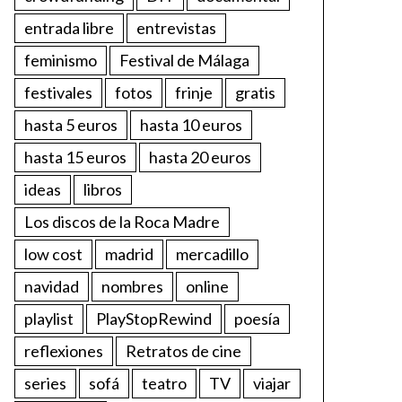
entrada libre
entrevistas
feminismo
Festival de Málaga
festivales
fotos
frinje
gratis
hasta 5 euros
hasta 10 euros
hasta 15 euros
hasta 20 euros
ideas
libros
Los discos de la Roca Madre
low cost
madrid
mercadillo
navidad
nombres
online
playlist
PlayStopRewind
poesía
reflexiones
Retratos de cine
series
sofá
teatro
TV
viajar