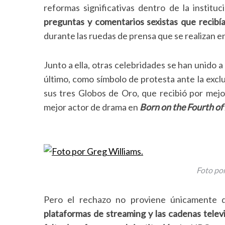
e
reformas significativas dentro de la instituci
a
preguntas y comentarios sexistas que recibí
r
durante las ruedas de prensa que se realizan en
c
h
f
Junto a ella, otras celebridades se han unido 
o
último, como símbolo de protesta ante la exclu
r
sus tres Globos de Oro, que recibió por mej
:
mejor actor de drama en
Born on the Fourth of
Foto por
Pero el rechazo no proviene únicamente de
plataformas de streaming y las cadenas telev