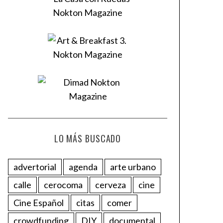
LO MÁS BUSCADO
advertorial
agenda
arte urbano
calle
cerocoma
cerveza
cine
Cine Español
citas
comer
crowdfunding
DIY
documental