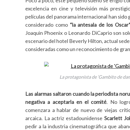
Poco a poco, este pequeño sueño se erigió com
excelencia en cine y televisión más prestig
películas del panorama internacional han sido
considerado como
“la antesala de los Oscar
Joaquin Phoenix o Leonardo DiCaprio son solo 
escenario del hotel Beverly Hilton, actual sede
consideradas como un reconocimiento de gran p
La protagonista de ‘Gambito de dama
Las alarmas saltaron cuando la periodista nor
negativa a aceptarla en el comité
. No logr
comenzara a hablar de nuevo de viejas críti
arcaica. La actriz estadounidense
Scarlett J
pedir a la industria cinematográfica que ab
S