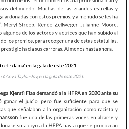
o uno de los reconocimientos a la profesionalidad y
iosos del mundo. Muchas de las grandes estrellas y
 galardonadas con estos premios, y a menudo se les ha
”
. Meryl Streep, Renée Zellweger, Julianne Moore,
algunos de los actores y actrices que han subido al
 de los premios, para recoger una de estas estatuillas,
restigio hacia sus carreras. Al menos hasta ahora.
’, Anya Taylor-Joy, en la gala de este 2021.
uega Kjersti Flaa demandó a la HFPA en 2020 ante su
ó ganar el juicio, pero fue suficiente para que se
cas que señalaban a la organización como racista y
ohansson
fue una de las primeras voces en alzarse y
andonase su apoyo a la HFPA hasta que se produzcan