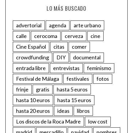
LO MÁS BUSCADO
advertorial
agenda
arte urbano
calle
cerocoma
cerveza
cine
Cine Español
citas
comer
crowdfunding
DIY
documental
entrada libre
entrevistas
feminismo
Festival de Málaga
festivales
fotos
frinje
gratis
hasta 5 euros
hasta 10 euros
hasta 15 euros
hasta 20 euros
ideas
libros
Los discos de la Roca Madre
low cost
madrid
mercadillo
navidad
nombres