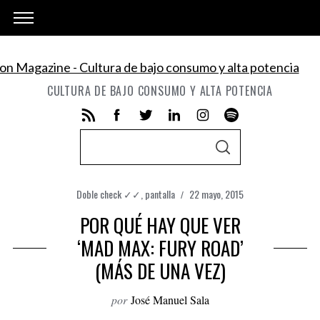
CULTURA DE BAJO CONSUMO Y ALTA POTENCIA
S
S
e
E
A
a
R
C
Doble check ✓✓
,
pantalla
22 mayo, 2015
r
H
c
POR QUÉ HAY QUE VER
h
‘MAD MAX: FURY ROAD’
f
(MÁS DE UNA VEZ)
o
r
por
José Manuel Sala
: