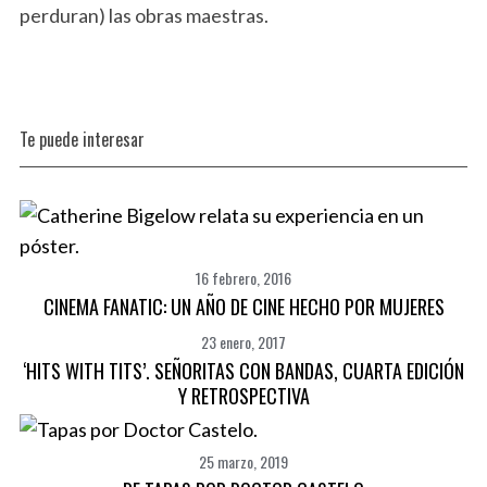
perduran) las obras maestras.
S
e
a
r
c
Te puede interesar
h
f
o
r
:
16 febrero, 2016
CINEMA FANATIC: UN AÑO DE CINE HECHO POR MUJERES
23 enero, 2017
‘HITS WITH TITS’. SEÑORITAS CON BANDAS, CUARTA EDICIÓN
Y RETROSPECTIVA
25 marzo, 2019