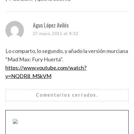
:
s
Agus López Avilés
a
27 mayo, 2015 at 8:32
y
s
Lo comparto, lo segundo, y añado la versión murciana
:
"Mad Max: Fury Huerta".
https://www.youtube.com/watch?
v=NQDR8_MSkVM
Comentarios cerrados.