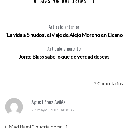
DE TAPAS POR DOCTOR CASTELO
Artículo anterior
‘La vida a 5 nudos’, el viaje de Alejo Moreno en Elcano
Artículo siguiente
Jorge Blass sabe lo que de verdad deseas
2 Comentarios
s
Agus López Avilés
a
27 mayo, 2015 at 8:32
y
s
("Mad Bamf", quería decir…)