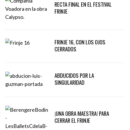
RECTA FINAL EN EL FESTIVAL
a
FRINJE
r
c
h
f
o
FRINJE 16, CON LOS OJOS
r
CERRADOS
:
ABDUCIDOS POR LA
SINGULARIDAD
¡UNA OBRA MAESTRA! PARA
CERRAR EL FRINJE