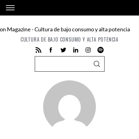
CULTURA DE BAJO CONSUMO Y ALTA POTENCIA
S
S
e
E
A
a
R
C
r
H
c
h
f
o
r
: