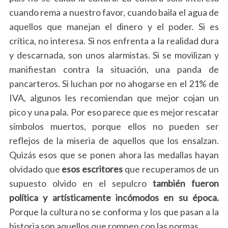
e
cuando rema a nuestro favor, cuando baila el agua de
a
aquellos que manejan el dinero y el poder. Si es
r
crítica, no interesa. Si nos enfrenta a la realidad dura
c
h
y descarnada, son unos alarmistas. Si se movilizan y
f
manifiestan contra la situación, una panda de
o
pancarteros. Si luchan por no ahogarse en el 21% de
r
IVA, algunos les recomiendan que mejor cojan un
:
pico y una pala. Por eso parece que es mejor rescatar
símbolos muertos, porque ellos no pueden ser
reflejos de la miseria de aquellos que los ensalzan.
Quizás esos que se ponen ahora las medallas hayan
olvidado que
esos escritores
que recuperamos de un
supuesto olvido en el sepulcro
también fueron
política y artísticamente incómodos en su época.
Porque la cultura no se conforma y los que pasan a la
historia son aquellos que rompen con las normas.