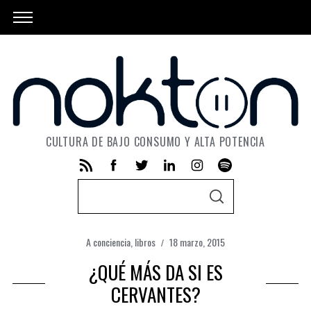
CULTURA DE BAJO CONSUMO Y ALTA POTENCIA
S
S
e
E
A
a
R
C
A conciencia
,
libros
18 marzo, 2015
r
H
c
¿QUÉ MÁS DA SI ES
h
CERVANTES?
f