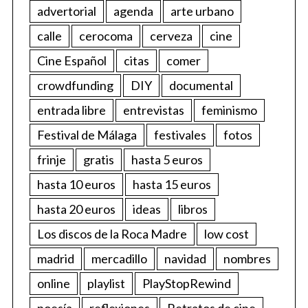
advertorial
agenda
arte urbano
calle
cerocoma
cerveza
cine
Cine Español
citas
comer
crowdfunding
DIY
documental
entrada libre
entrevistas
feminismo
Festival de Málaga
festivales
fotos
frinje
gratis
hasta 5 euros
hasta 10 euros
hasta 15 euros
hasta 20 euros
ideas
libros
Los discos de la Roca Madre
low cost
madrid
mercadillo
navidad
nombres
online
playlist
PlayStopRewind