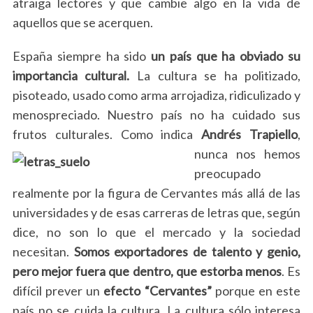
atraiga lectores y que cambie algo en la vida de
aquellos que se acerquen.
España siempre ha sido
un país que ha obviado su
importancia cultural.
La cultura se ha politizado,
pisoteado, usado como arma arrojadiza, ridiculizado y
menospreciado. Nuestro país no ha cuidado sus
frutos culturales. Como indica
Andrés Trapiello
,
nunca nos hemos
preocupado
realmente por la figura de Cervantes más allá de las
universidades y de esas carreras de letras que, según
dice, no son lo que el mercado y la sociedad
necesitan.
Somos exportadores de talento y genio,
pero mejor fuera que dentro, que estorba menos
. Es
difícil prever un
efecto “Cervantes”
porque en este
S
país no se cuida la cultura. La cultura sólo interesa