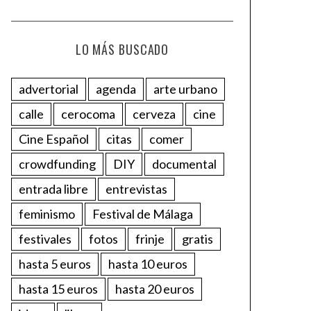
LO MÁS BUSCADO
advertorial
agenda
arte urbano
calle
cerocoma
cerveza
cine
Cine Español
citas
comer
crowdfunding
DIY
documental
entrada libre
entrevistas
feminismo
Festival de Málaga
festivales
fotos
frinje
gratis
hasta 5 euros
hasta 10 euros
hasta 15 euros
hasta 20 euros