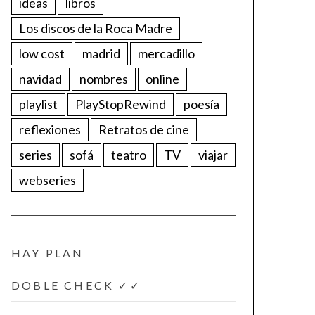
ideas
libros
Los discos de la Roca Madre
low cost
madrid
mercadillo
navidad
nombres
online
playlist
PlayStopRewind
poesía
reflexiones
Retratos de cine
series
sofá
teatro
TV
viajar
webseries
HAY PLAN
DOBLE CHECK ✓✓