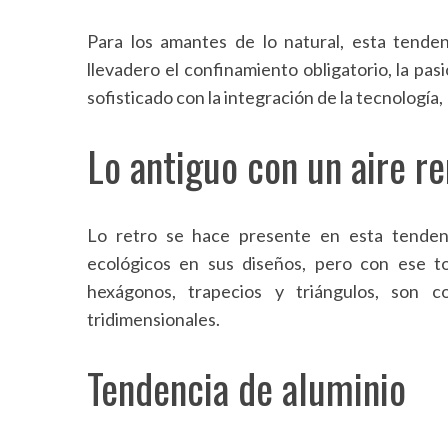
Para los amantes de lo natural, esta tende
llevadero el confinamiento obligatorio, la pa
S
sofisticado con la integración de la tecnología,
e
a
Lo antiguo con un aire r
r
c
h
f
Lo retro se hace presente en esta tendenci
o
ecológicos en sus diseños, pero con ese to
r
hexágonos, trapecios y triángulos, son 
:
tridimensionales.
Tendencia de aluminio