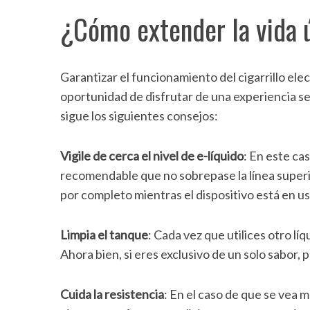
f
¿Cómo extender la vida út
o
r
:
Garantizar el funcionamiento del cigarrillo elec
oportunidad de disfrutar de una experiencia sens
sigue los siguientes consejos:
Vigile de cerca el nivel de e-líquido
: En este ca
recomendable que no sobrepase la línea superio
por completo mientras el dispositivo está en us
Limpia el tanque
: Cada vez que utilices otro lí
Ahora bien, si eres exclusivo de un solo sabor, 
Cuida la resistencia
: En el caso de que se vea m