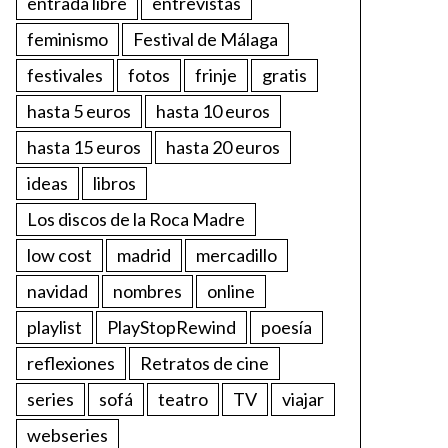
entrada libre
entrevistas
feminismo
Festival de Málaga
festivales
fotos
frinje
gratis
hasta 5 euros
hasta 10 euros
hasta 15 euros
hasta 20 euros
ideas
libros
Los discos de la Roca Madre
low cost
madrid
mercadillo
navidad
nombres
online
playlist
PlayStopRewind
poesía
reflexiones
Retratos de cine
series
sofá
teatro
TV
viajar
webseries