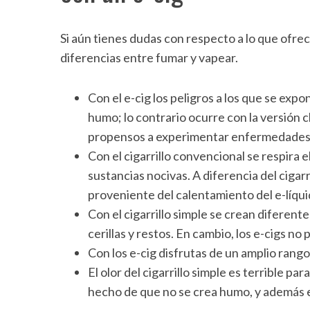
Si aún tienes dudas con respecto a lo que ofre
diferencias entre fumar y vapear.
Con el e-cig los peligros a los que se ex
humo; lo contrario ocurre con la versión 
propensos a experimentar enfermedades 
Con el cigarrillo convencional se respira 
sustancias nocivas. A diferencia del cigar
proveniente del calentamiento del e-líqui
Con el cigarrillo simple se crean diferent
cerillas y restos. En cambio, los e-cigs n
Con los e-cig disfrutas de un amplio rang
El olor del cigarrillo simple es terrible pa
hecho de que no se crea humo, y además e