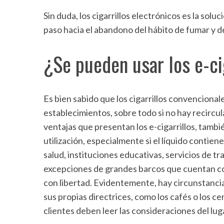
Sin duda, los cigarrillos electrónicos es la so
paso hacia el abandono del hábito de fumar y de
¿Se pueden usar los e-ci
Es bien sabido que los cigarrillos convencional
establecimientos, sobre todo si no hay recircula
ventajas que presentan los e-cigarrillos, tambi
utilización, especialmente si el líquido contie
salud, instituciones educativas, servicios de t
S
excepciones de grandes barcos que cuentan con
e
con libertad. Evidentemente, hay circunstanci
a
r
sus propias directrices, como los cafés o los c
c
clientes deben leer las consideraciones del luga
h