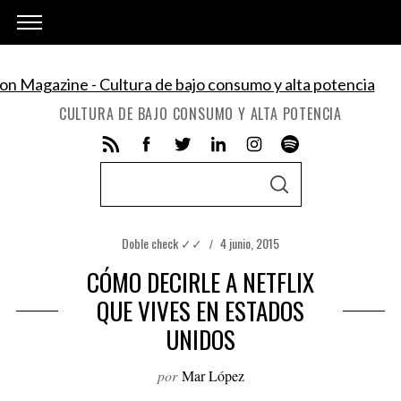
CULTURA DE BAJO CONSUMO Y ALTA POTENCIA
S
S
e
E
A
a
R
C
Doble check ✓✓
4 junio, 2015
r
H
CÓMO DECIRLE A NETFLIX
c
h
QUE VIVES EN ESTADOS
f
UNIDOS
o
r
por
Mar López
: