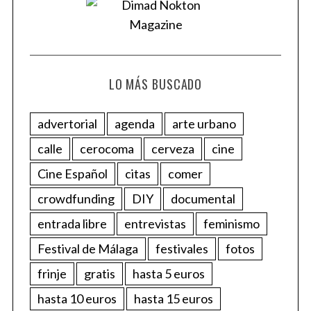
LO MÁS BUSCADO
advertorial
agenda
arte urbano
calle
cerocoma
cerveza
cine
Cine Español
citas
comer
crowdfunding
DIY
documental
entrada libre
entrevistas
feminismo
Festival de Málaga
festivales
fotos
frinje
gratis
hasta 5 euros
hasta 10 euros
hasta 15 euros