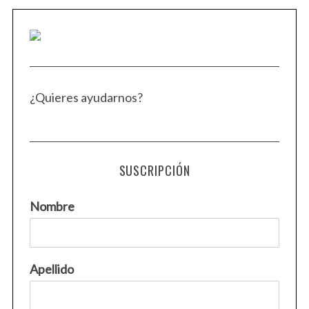
S
¿Quieres ayudarnos?
e
a
r
c
h
SUSCRIPCIÓN
f
o
r
Nombre
:
Apellido