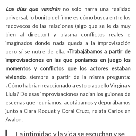
Los días que vendrán
no solo narra una realidad
universal, lo bonito del filme es cómo busca entre los
recovecos de las relaciones (algo que se le da muy
bien al director) y plasma conflictos reales e
imaginados donde nada queda a la improvisación
pero sí se nutre de ella.
«Trabajábamos a partir de
improvisaciones en las que poníamos en juego los
momentos y conflictos que los actores estaban
viviendo
, siempre a partir de la misma pregunta:
¿Cómo habrían reaccionado a esto o aquello Virgina y
S
Lluís? De esas improvisaciones nacían los guiones de
e
a
escenas que reuníamos, acotábamos y depurábamos
r
junto a Clara Roquet y Coral Cruz», relata Carlos en
c
Avalon.
h
f
La intimidad y la vida se escuchan y se
o