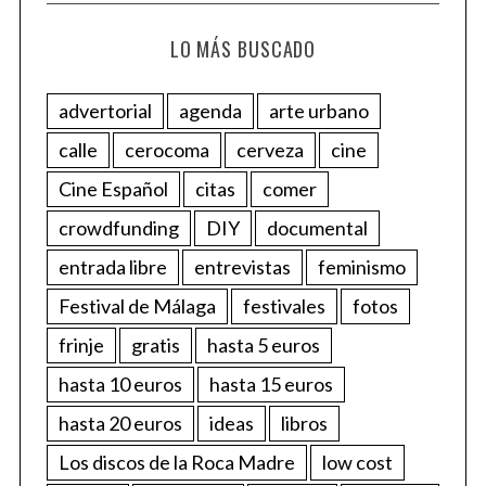
LO MÁS BUSCADO
advertorial
agenda
arte urbano
calle
cerocoma
cerveza
cine
Cine Español
citas
comer
crowdfunding
DIY
documental
entrada libre
entrevistas
feminismo
Festival de Málaga
festivales
fotos
frinje
gratis
hasta 5 euros
hasta 10 euros
hasta 15 euros
hasta 20 euros
ideas
libros
Los discos de la Roca Madre
low cost