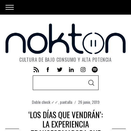
CULTURA DE BAJO CONSUMO Y ALTA POTENCIA
S
S
e
E
A
a
R
C
Doble check ✓✓
,
pantalla
26 junio, 2019
r
H
‘LOS DÍAS QUE VENDRÁN’:
c
h
LA EXPERIENCIA
f