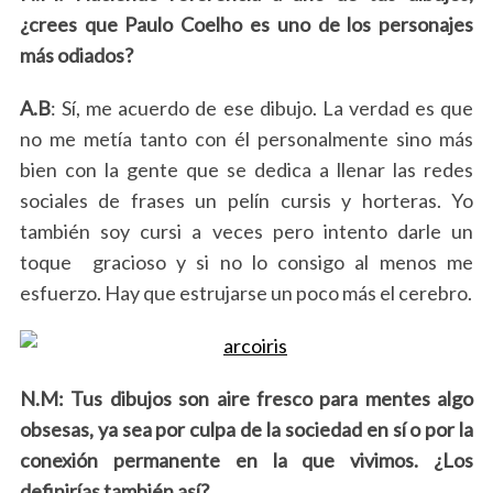
¿crees que Paulo Coelho es uno de los personajes
e
a
más odiados?
r
c
A.B
: Sí, me acuerdo de ese dibujo. La verdad es que
h
no me metía tanto con él personalmente sino más
f
bien con la gente que se dedica a llenar las redes
o
r
sociales de frases un pelín cursis y horteras. Yo
:
también soy cursi a veces pero intento darle un
toque gracioso y si no lo consigo al menos me
esfuerzo. Hay que estrujarse un poco más el cerebro.
N.M: Tus dibujos son aire fresco para mentes algo
obsesas, ya sea por culpa de la sociedad en sí o por la
conexión permanente en la que vivimos. ¿Los
definirías también así?