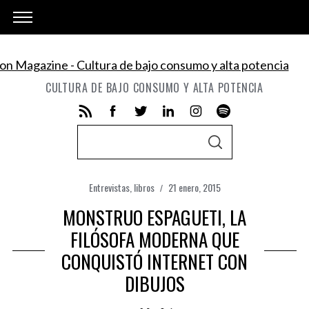
CULTURA DE BAJO CONSUMO Y ALTA POTENCIA
S
S
e
E
A
a
R
C
Entrevistas
,
libros
21 enero, 2015
r
H
MONSTRUO ESPAGUETI, LA
c
h
FILÓSOFA MODERNA QUE
f
CONQUISTÓ INTERNET CON
o
DIBUJOS
r
: