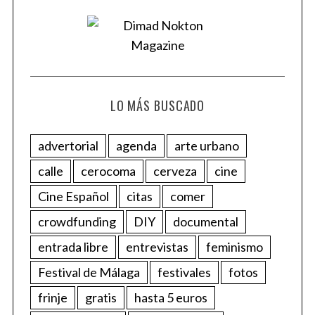
LO MÁS BUSCADO
advertorial
agenda
arte urbano
calle
cerocoma
cerveza
cine
Cine Español
citas
comer
crowdfunding
DIY
documental
entrada libre
entrevistas
feminismo
Festival de Málaga
festivales
fotos
frinje
gratis
hasta 5 euros