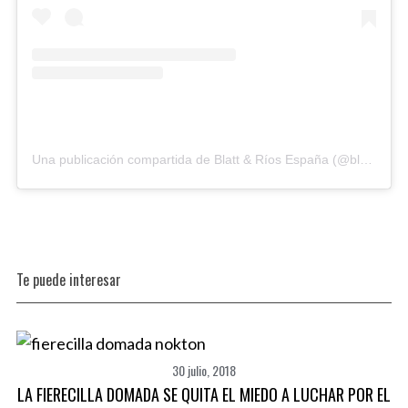
S
e
Una publicación compartida de Blatt & Ríos España (@blattyrios_esp)
a
r
c
h
f
Te puede interesar
o
r
:
30 julio, 2018
LA FIERECILLA DOMADA SE QUITA EL MIEDO A LUCHAR POR EL