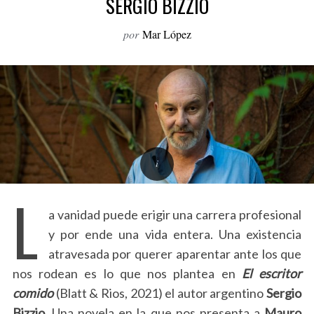
SERGIO BIZZIO
o
r
por
Mar López
:
L
a vanidad puede erigir una carrera profesional
y por ende una vida entera. Una existencia
atravesada por querer aparentar ante los que
nos rodean es lo que nos plantea en
El escritor
comido
(Blatt & Rios, 2021) el autor argentino
Sergio
Bizzio
. Una novela en la que nos presenta a
Mauro