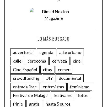
LO MÁS BUSCADO
advertorial
agenda
arte urbano
calle
cerocoma
cerveza
cine
Cine Español
citas
comer
crowdfunding
DIY
documental
entrada libre
entrevistas
feminismo
Festival de Málaga
festivales
fotos
frinje
gratis
hasta 5 euros