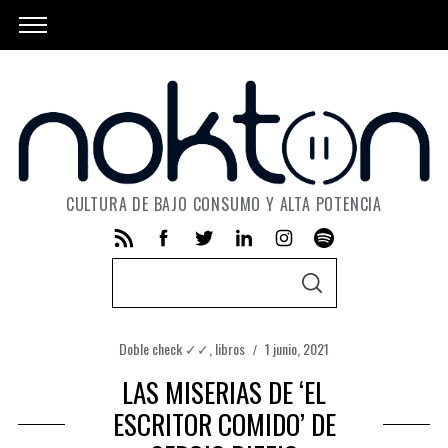
CULTURA DE BAJO CONSUMO Y ALTA POTENCIA
S
S
e
E
A
a
R
C
Doble check ✓✓
,
libros
1 junio, 2021
r
H
c
LAS MISERIAS DE ‘EL
h
ESCRITOR COMIDO’ DE
f