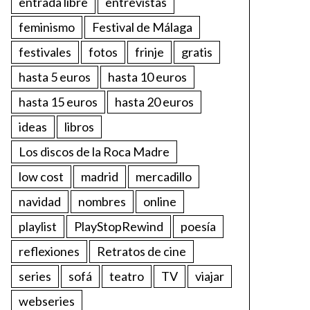
entrada libre
entrevistas
feminismo
Festival de Málaga
festivales
fotos
frinje
gratis
hasta 5 euros
hasta 10 euros
hasta 15 euros
hasta 20 euros
ideas
libros
Los discos de la Roca Madre
low cost
madrid
mercadillo
navidad
nombres
online
playlist
PlayStopRewind
poesía
reflexiones
Retratos de cine
series
sofá
teatro
TV
viajar
webseries