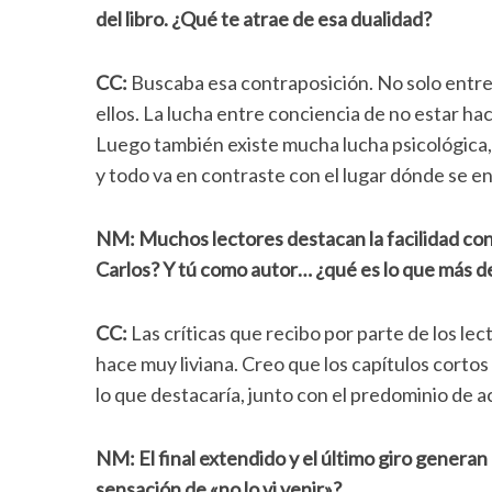
del libro. ¿Qué te atrae de esa dualidad?
CC:
Buscaba esa contraposición. No solo entre l
ellos. La lucha entre conciencia de no estar hac
Luego también existe mucha lucha psicológica,
y todo va en contraste con el lugar dónde se e
NM: Muchos lectores destacan la facilidad con l
Carlos? Y tú como autor… ¿qué es lo que más d
CC:
Las críticas que recibo por parte de los le
hace muy liviana. Creo que los capítulos cortos y
lo que destacaría, junto con el predominio de ac
S
e
a
NM: El final extendido y el último giro generan
r
sensación de «no lo vi venir»?
c