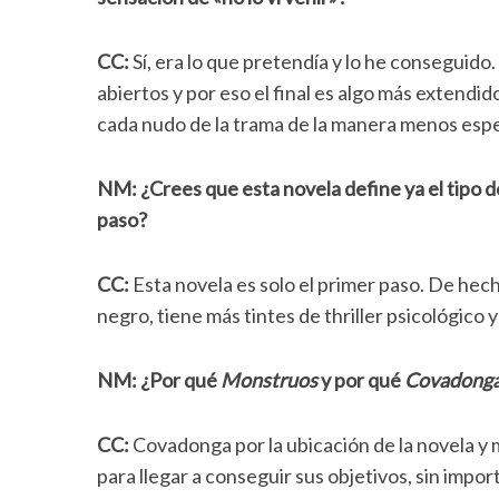
h
f
CC:
Sí, era lo que pretendía y lo he conseguido
o
abiertos y por eso el final es algo más extend
r
cada nudo de la trama de la manera menos espe
:
NM: ¿Crees que esta novela define ya el tipo de
paso?
CC:
Esta novela es solo el primer paso. De hecho
negro, tiene más tintes de thriller psicológico 
NM: ¿Por qué
Monstruos
y por qué
Covadong
CC:
Covadonga por la ubicación de la novela y
para llegar a conseguir sus objetivos, sin impor