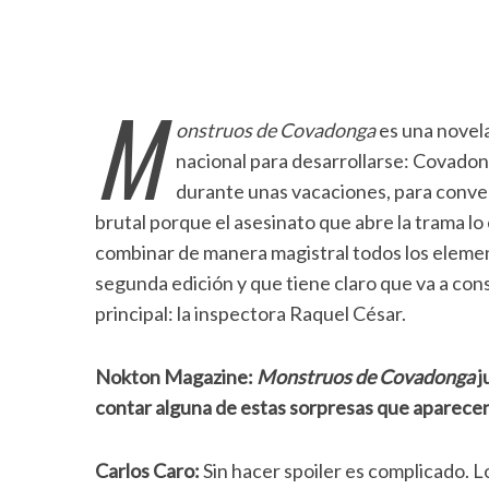
M
onstruos de Covadonga
es una novela
nacional para desarrollarse: Covadon
durante unas vacaciones, para convert
brutal porque el asesinato que abre la trama lo
combinar de manera magistral todos los element
segunda edición y que tiene claro que va a con
principal: la inspectora Raquel César.
Nokton Magazine:
Monstruos de Covadonga
j
contar alguna de estas sorpresas que aparecen
Carlos Caro:
Sin hacer spoiler es complicado. L