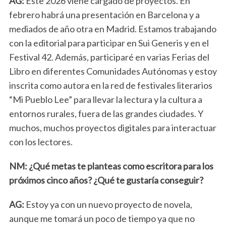
AG:
Este 2026 viene cargado de proyectos. En
:
febrero habrá una presentación en Barcelona y a
mediados de año otra en Madrid. Estamos trabajando
con la editorial para participar en Sui Generis y en el
Festival 42. Además, participaré en varias Ferias del
Libro en diferentes Comunidades Autónomas y estoy
inscrita como autora en la red de festivales literarios
“Mi Pueblo Lee” para llevar la lectura y la cultura a
entornos rurales, fuera de las grandes ciudades. Y
muchos, muchos proyectos digitales para interactuar
con los lectores.
NM: ¿Qué metas te planteas como escritora para los
próximos cinco años? ¿Qué te gustaría conseguir?
AG:
Estoy ya con un nuevo proyecto de novela,
aunque me tomará un poco de tiempo ya que no