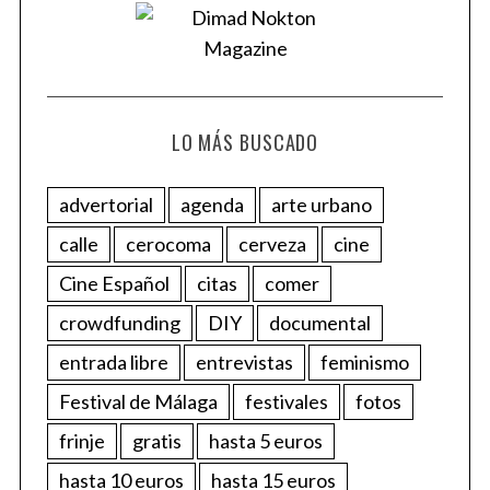
LO MÁS BUSCADO
advertorial
agenda
arte urbano
calle
cerocoma
cerveza
cine
Cine Español
citas
comer
crowdfunding
DIY
documental
entrada libre
entrevistas
feminismo
Festival de Málaga
festivales
fotos
frinje
gratis
hasta 5 euros
hasta 10 euros
hasta 15 euros