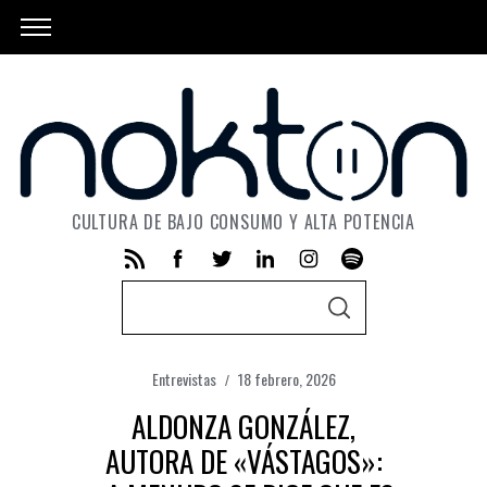
CULTURA DE BAJO CONSUMO Y ALTA POTENCIA
S
S
e
E
A
a
R
C
Entrevistas
18 febrero, 2026
r
H
c
ALDONZA GONZÁLEZ,
h
AUTORA DE «VÁSTAGOS»:
f