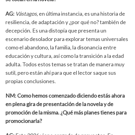
AG:
Vástagos,
en última instancia, es una historia de
resiliencia, de adaptación y ¿por qué no? también de
decepción. Es una distopía que presenta un
escenario desolador para explorar temas universales
como el abandono, la familia, la disonancia entre
educación y cultura, así como la transición a la edad
adulta. Todos estos temas se tratan de manera muy
sutil, pero están ahí para que el lector saque sus
S
propias conclusiones.
e
a
NM: Como hemos comenzado diciendo estás ahora
r
c
en plena gira de presentación de la novela y de
h
promoción de la misma. ¿Qué más planes tienes para
f
promocionarla?
o
r