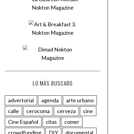
LO MÁS BUSCADO
advertorial
agenda
arte urbano
calle
cerocoma
cerveza
cine
Cine Español
citas
comer
crowdfunding
DIY
documental