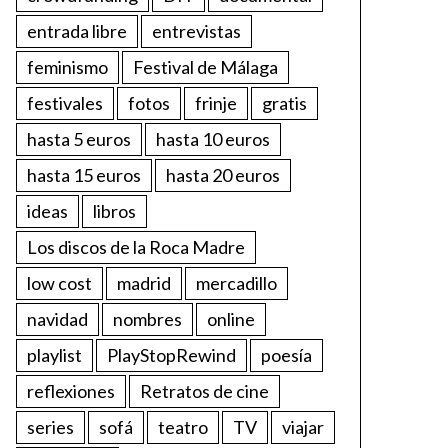
entrada libre
entrevistas
feminismo
Festival de Málaga
festivales
fotos
frinje
gratis
hasta 5 euros
hasta 10 euros
hasta 15 euros
hasta 20 euros
ideas
libros
Los discos de la Roca Madre
low cost
madrid
mercadillo
navidad
nombres
online
playlist
PlayStopRewind
poesía
reflexiones
Retratos de cine
series
sofá
teatro
TV
viajar