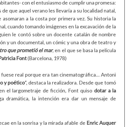
abitantes- con el entusiasmo de cumplir una promesa:
e que aquel verano les llevaría a su localidad natal,
e asomaran a la costa por primera vez. Su historia la
nal, cuando tomando imágenes en la excavación de la
guien le contó sobre un docente catalán de nombre
ión y un documental, un cómic y una obra de teatro y
tro que prometió el mar
,
en el que se basa la película
Patricia Font
(Barcelona, 1978)
ia fuese real porque era tan cinematográfica… Antoni
o y poético
”, destaca la realizadora. Desde que tomó
en el largometraje de ficción, Font quiso
dotar a la
ga dramática, la intención era dar un mensaje de
cae en la sonrisa y la mirada afable de
Enric Auquer