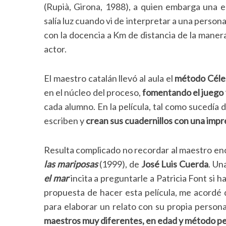
(Rupià, Girona, 1988), a quien embarga una e
salía luz cuando vi de interpretar a una person
con la docencia a Km de distancia de la manera
actor.
S
e
a
El maestro catalán llevó al aula el
método Céles
r
en el núcleo del proceso,
fomentando el juego 
c
cada alumno. En la película, tal como sucedía
h
f
escriben y
crean sus cuadernillos con una impre
o
r
Resulta complicado no recordar al maestro e
:
las mariposas
(1999), de
José Luis Cuerda
. Un
el mar
incita a preguntarle a Patricia Font si 
propuesta de hacer esta película, me acordé d
para elaborar un relato con su propia person
maestros muy diferentes, en edad y método p