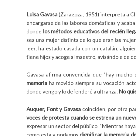
Luisa Gavasa
(Zaragoza, 1951) interpreta a Ch
encargarse de las labores domésticas y acab
donde
los métodos educativos del recién lle
sea una mujer distinta de lo que eran las mujer
leer, ha estado casada con un catalán, alguie
tiene hijos y acoge al maestro, avisándole de d
Gavasa afirma convencida que “hay mucho q
memoria
ha movido siempre su vocación acto
donde vengo y lo defenderé a ultranza.
No quie
Auquer, Font y Gavasa
coinciden, por otra p
voces de protesta cuando se estrena un nuevo 
expresar un sector del público. “Mientras hay
como esta y podamos
dignificar la memoria 