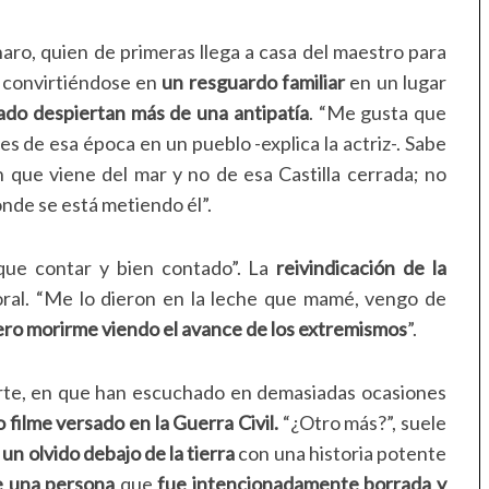
aro, quien de primeras llega a casa del maestro para
a convirtiéndose en
un resguardo familiar
en un lugar
gado despiertan más de una antipatía
. “Me gusta que
es de esa época en un pueblo -explica la actriz-. Sabe
n que viene del mar y no de esa Castilla cerrada; no
onde se está metiendo él”.
ue contar y bien contado”. La
reivindicación de la
ral. “Me lo dieron en la leche que mamé, vengo de
ro morirme viendo el avance de los extremismos
”.
arte, en que han escuchado en demasiadas ocasiones
filme versado en la Guerra Civil.
“¿Otro más?”, suele
a
un olvido debajo de la tierra
con una historia potente
de una persona
que
fue intencionadamente borrada y