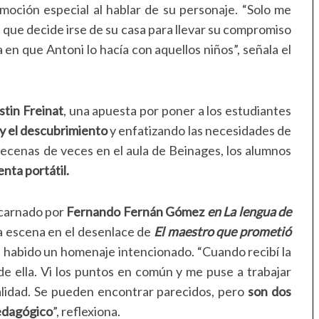
moción especial al hablar de su personaje. “Solo me
a que decide irse de su casa para llevar su compromiso
 en que Antoni lo hacía con aquellos niños”, señala el
tin Freinat
, una apuesta por poner a los estudiantes
y el descubrimiento
y enfatizando las necesidades de
 decenas de veces en el aula de Beinages, los alumnos
nta portátil.
ncarnado por
Fernando Fernán Gómez
en La lengua de
a escena en el desenlace de
El maestro que prometió
ha habido un homenaje intencionado. “Cuando recibí la
e ella. Vi los puntos en común y me puse a trabajar
alidad. Se pueden encontrar parecidos, pero
son dos
edagógico
”, reflexiona.