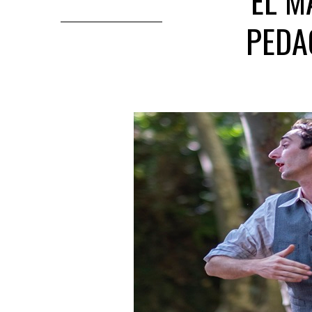
“EL M
PEDA