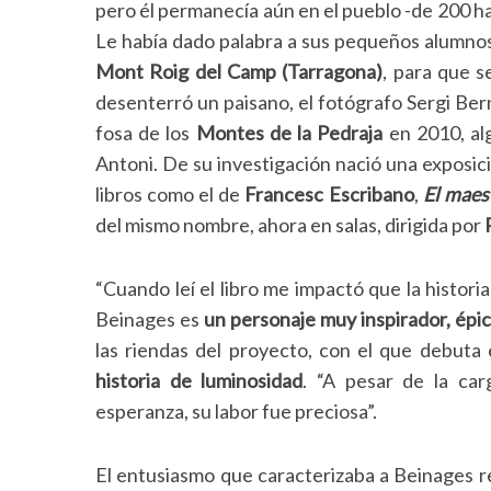
pero él permanecía aún en el pueblo -de 200 h
Le había dado palabra a sus pequeños alumnos d
Mont Roig del Camp (Tarragona)
, para que s
desenterró un paisano, el fotógrafo Sergi Ber
fosa de los
Montes de la Pedraja
en 2010, al
Antoni. De su investigación nació una exposic
libros como el de
Francesc Escribano
,
El maes
del mismo nombre, ahora en salas, dirigida por
“Cuando leí el libro me impactó que la histor
Beinages es
un personaje muy inspirador, épic
las riendas del proyecto, con el que debuta 
historia de luminosidad
. “A pesar de la car
esperanza, su labor fue preciosa”.
El entusiasmo que caracterizaba a Beinages re