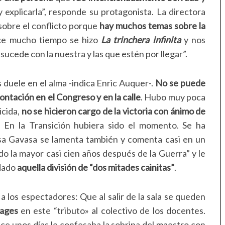
y explicarla”, responde su protagonista. La directora
 sobre el conflicto porque
hay muchos temas sobre la
ce mucho tiempo se hizo
La trinchera infinita
y nos
sucede con la nuestra y las que estén por llegar”.
duele en el alma -indica Enric Auquer-.
No se puede
ontación en el Congreso y en la calle
. Hubo muy poca
icida,
no se hicieron cargo de la victoria con ánimo de
. En la Transición hubiera sido el momento. Se ha
sa Gavasa se lamenta también y comenta casi en un
 la mayor casi cien años después de la Guerra” y le
edado
aquella división de “dos mitades cainitas”
.
 a los espectadores: Que al salir de la sala se queden
nages
en este “tributo» al colectivo de los docentes.
e unos días le confesaba la sobrina del maestro con