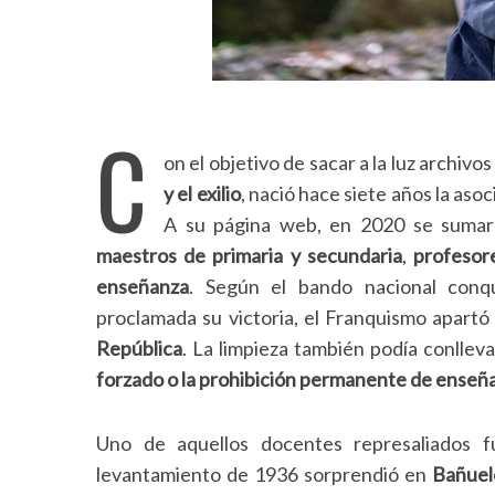
C
on el objetivo de sacar a la luz archiv
y el exilio
, nació hace siete años la aso
A su página web, en 2020 se suma
maestros de primaria y secundaria
,
profesor
enseñanza
. Según el bando nacional conqu
proclamada su victoria, el Franquismo apartó
República
. La limpieza también podía conllev
forzado o la prohibición permanente de enseña
Uno de aquellos docentes represaliados 
levantamiento de 1936 sorprendió en
Bañuel