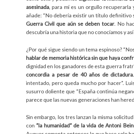
asesinada
, para mí es un orgullo recuperarla 
añade: “No debería existir un título definitivo
Guerra Civil que aún se deben tocar
. No ha
descubría una historia que no conocíamos y así 
¿Por qué sigue siendo un tema espinoso? “Nos 
hablar de memoria histórica sin que haya confr
dignidad en los ganadores de esta guerra fratr
concordia a pesar de 40 años de dictadura
intentado, pero queda mucho por hacer”. Lui
susurro doliente que “España continúa negando
parece que las nuevas generaciones han her
Sin embargo, los tres lanzan la misma solicitud
con
“la humanidad” de la vida de Antoni Bei
Auquer comenta entonces lo que hace solo hac