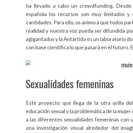
ha llevado a cabo un crowdfunding. Desde
española los recursos son muy limitados y 
cantidades. Para ello, os animo a que todos pa
S
realidad y nuestra voz pueda ser difundida po
e
agigantados y la Antártida es un laboratorio d
a
con base científica lo que pasará en el futuro. 
r
c
h
f
o
Sexualidades femeninas
r
:
Este proyecto que llega de la otra orilla d
educación sexual y la problemática de la mujer c
a las diferentes sexualidades femeninas con u
una investigación visual alrededor del ima