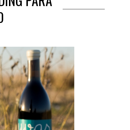
DING PARA
O