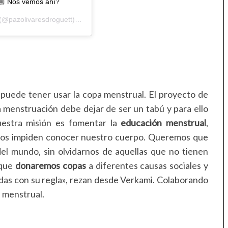
🏼 Nos vemos ahí?
(@pazolivaresdroguett) el
30 Jun, 2019 a las 11:15 PDT
puede tener usar la copa menstrual. El proyecto de
La menstruación debe dejar de ser un tabú y para ello
estra misión es fomentar la
educación menstrual
,
e nos impiden conocer nuestro cuerpo. Queremos que
el mundo, sin olvidarnos de aquellas que no tienen
 que
donaremos copas
a diferentes causas sociales y
das con su regla», rezan desde Verkami. Colaborando
 menstrual.