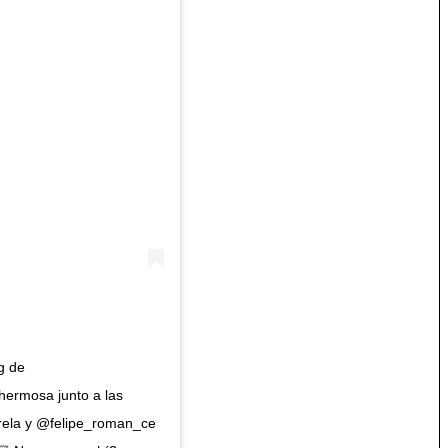
g de
hermosa junto a las
ela y @felipe_roman_ce