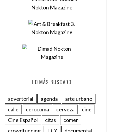
LO MÁS BUSCADO
advertorial
agenda
arte urbano
calle
cerocoma
cerveza
cine
Cine Español
citas
comer
crowdfunding
DIY
documental