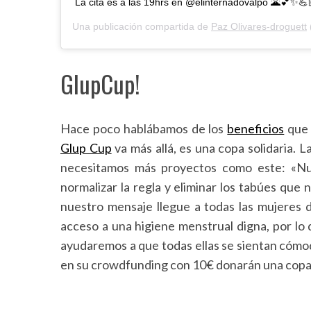
La cita es a las 19hrs en @elinternadovalpo 🌋💕✨
Una publicación compartida de
Paz Olivares-droguett
GlupCup!
Hace poco hablábamos de los
beneficios
que 
Glup Cup
va más allá, es una copa solidaria. 
necesitamos más proyectos como este: «Nu
normalizar la regla y eliminar los tabúes qu
nuestro mensaje llegue a todas las mujeres d
acceso a una higiene menstrual digna, por lo
ayudaremos a que todas ellas se sientan cómo
en su crowdfunding con 10€ donarán una copa