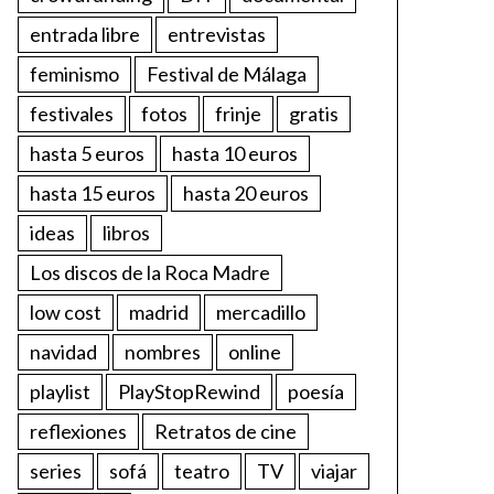
entrada libre
entrevistas
feminismo
Festival de Málaga
festivales
fotos
frinje
gratis
hasta 5 euros
hasta 10 euros
hasta 15 euros
hasta 20 euros
ideas
libros
Los discos de la Roca Madre
low cost
madrid
mercadillo
navidad
nombres
online
playlist
PlayStopRewind
poesía
reflexiones
Retratos de cine
series
sofá
teatro
TV
viajar