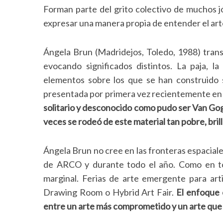
Forman parte del grito colectivo de muchos j
expresar una manera propia de entender el art
S
Ángela Brun (Madridejos, Toledo, 1988) trans
e
evocando significados distintos. La paja, la
a
elementos sobre los que se han construido s
r
presentada por primera vez recientemente en 
c
h
solitario y desconocido como pudo ser Van Gog
f
veces se rodeó de este material tan pobre, brill
o
r
Ángela Brun no cree en las fronteras espaciale
:
de ARCO y durante todo el año. Como en to
marginal. Ferias de arte emergente para arti
Drawing Room o Hybrid Art Fair.
El enfoque 
entre un arte más comprometido y un arte que 