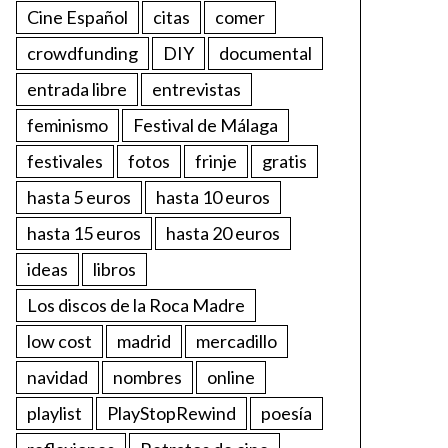
Cine Español
citas
comer
crowdfunding
DIY
documental
entrada libre
entrevistas
feminismo
Festival de Málaga
festivales
fotos
frinje
gratis
hasta 5 euros
hasta 10 euros
hasta 15 euros
hasta 20 euros
ideas
libros
Los discos de la Roca Madre
low cost
madrid
mercadillo
navidad
nombres
online
playlist
PlayStopRewind
poesía