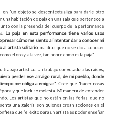
, en “un objeto se descontextualiza para darle otro
enar una habitación de paja en una sala que pertenece a
 junto con la presencia del cuerpo de la performance
s.
La paja en esta performance tiene varios usos
s expresar cómo me siento al intentar dar a conocer mi
 al artista solitario
, maldito, que no se dio a conocer
omo el oro y, a la vez, tan pobre como es la paja”.
 trabajo artístico. Un trabajo conectado a las raíces,
uiero perder ese arraigo rural, de mi pueblo, donde
tiempo me obliga a emigrar”
. Cree que “hacer cosas
época y que incluso molesta. Mi manera de entender
undo. Los artistas que no están en las ferias, que no
senta una galería, son quienes crean acciones en el
 Confiesa que “el éxito para un artista es poder enseñar