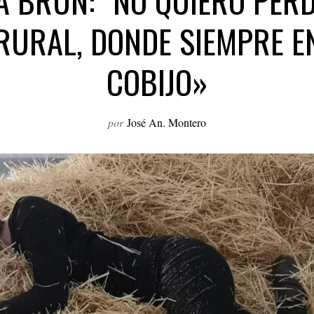
A BRUN: “NO QUIERO PERD
RURAL, DONDE SIEMPRE 
COBIJO»
por
José An. Montero