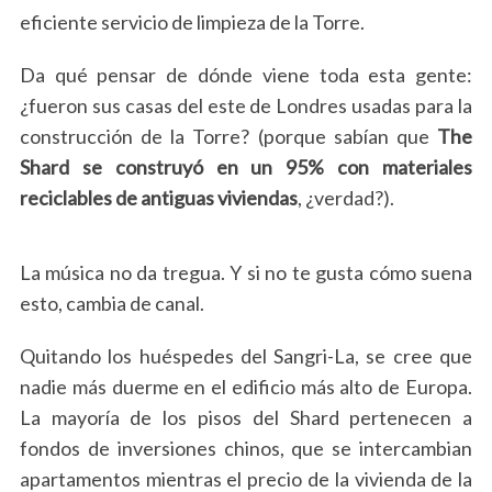
eficiente servicio de limpieza de la Torre.
Da qué pensar de dónde viene toda esta gente:
¿fueron sus casas del este de Londres usadas para la
construcción de la Torre? (porque sabían que
The
Shard se construyó en un 95% con materiales
reciclables de antiguas viviendas
, ¿verdad?).
La música no da tregua. Y si no te gusta cómo suena
S
esto, cambia de canal.
e
a
Quitando los huéspedes del Sangri-La, se cree que
r
nadie más duerme en el edificio más alto de Europa.
c
h
La mayoría de los pisos del Shard pertenecen a
f
fondos de inversiones chinos, que se intercambian
o
apartamentos mientras el precio de la vivienda de la
r