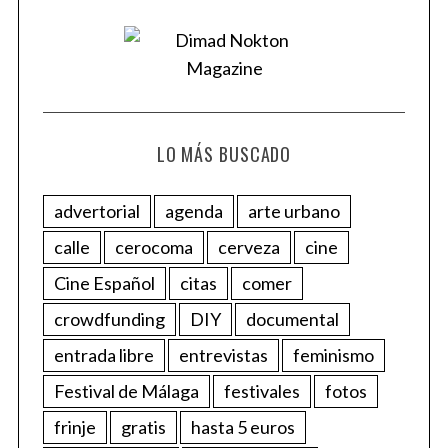
LO MÁS BUSCADO
advertorial
agenda
arte urbano
calle
cerocoma
cerveza
cine
Cine Español
citas
comer
crowdfunding
DIY
documental
entrada libre
entrevistas
feminismo
Festival de Málaga
festivales
fotos
frinje
gratis
hasta 5 euros