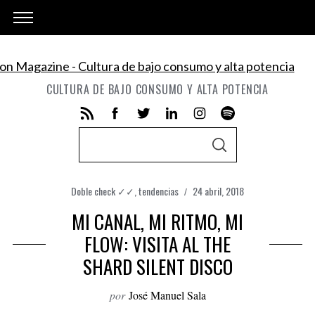
CULTURA DE BAJO CONSUMO Y ALTA POTENCIA
S
S
e
E
A
a
R
C
Doble check ✓✓
,
tendencias
24 abril, 2018
r
H
MI CANAL, MI RITMO, MI
c
h
FLOW: VISITA AL THE
f
SHARD SILENT DISCO
o
r
por
José Manuel Sala
: