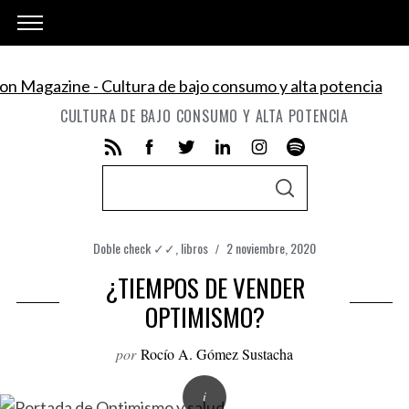
CULTURA DE BAJO CONSUMO Y ALTA POTENCIA
S
S
e
E
A
a
R
C
Doble check ✓✓
,
libros
2 noviembre, 2020
r
H
c
¿TIEMPOS DE VENDER
h
OPTIMISMO?
f
por
Rocío A. Gómez Sustacha
o
r
: