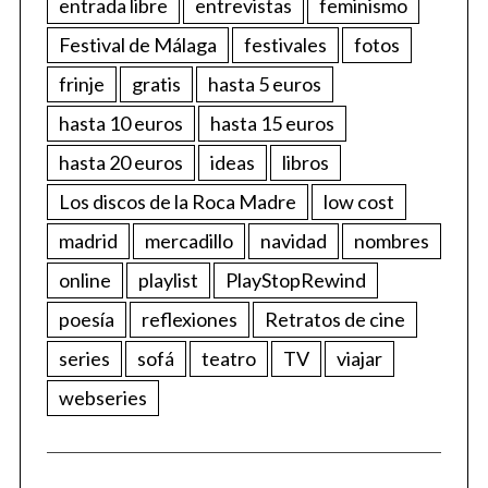
entrada libre
entrevistas
feminismo
Festival de Málaga
festivales
fotos
frinje
gratis
hasta 5 euros
hasta 10 euros
hasta 15 euros
hasta 20 euros
ideas
libros
Los discos de la Roca Madre
low cost
madrid
mercadillo
navidad
nombres
online
playlist
PlayStopRewind
poesía
reflexiones
Retratos de cine
series
sofá
teatro
TV
viajar
webseries