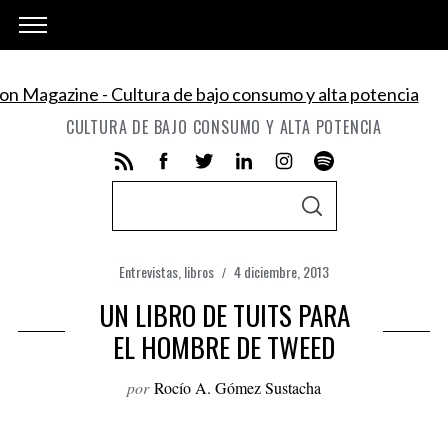
CULTURA DE BAJO CONSUMO Y ALTA POTENCIA
S
S
e
E
A
a
R
C
Entrevistas
,
libros
4 diciembre, 2013
r
H
UN LIBRO DE TUITS PARA
c
h
EL HOMBRE DE TWEED
f
por
Rocío A. Gómez Sustacha
o
r
: