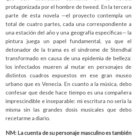
protagonizada por el hombre de tweed. En la tercera
parte de esta novela —el proyecto contempla un
total de cuatro partes, cada una correspondiente a
una estación del año y una geografía específicas— la
pintura juega un papel fundamental, ya que el
detonador de la trama es el síndrome de Stendhal
transformado en causa de una epidemia de belleza:
los infectados mueren al mutar en personajes de
distintos cuadros expuestos en ese gran museo
S
urbano que es Venecia. En cuanto a la música, debo
e
confesar que desde hace tiempo es una compañera
a
imprescindible e inseparable: mi escritura no sería la
r
c
misma sin las grandes dosis musicales que debo
h
recetarme a diario.
f
o
NM: La cuenta de su personaje masculino es también
r