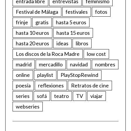
entrada libre
entrevistas
feminismo
Festival de Málaga
festivales
fotos
frinje
gratis
hasta 5 euros
hasta 10 euros
hasta 15 euros
hasta 20 euros
ideas
libros
Los discos de la Roca Madre
low cost
madrid
mercadillo
navidad
nombres
online
playlist
PlayStopRewind
poesía
reflexiones
Retratos de cine
series
sofá
teatro
TV
viajar
webseries