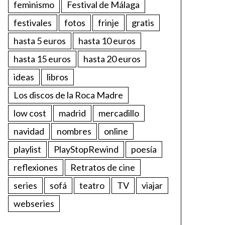
feminismo
Festival de Málaga
festivales
fotos
frinje
gratis
hasta 5 euros
hasta 10 euros
hasta 15 euros
hasta 20 euros
ideas
libros
Los discos de la Roca Madre
low cost
madrid
mercadillo
navidad
nombres
online
playlist
PlayStopRewind
poesía
reflexiones
Retratos de cine
series
sofá
teatro
TV
viajar
webseries