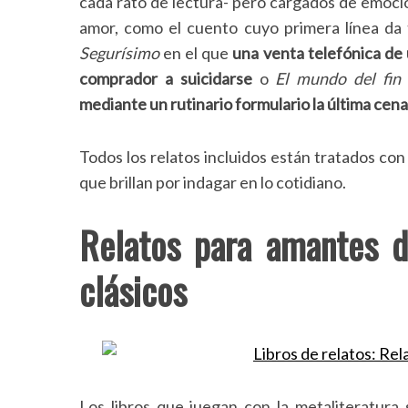
cada rato de lectura- pero cargados de emoció
amor, como el cuento cuyo primera línea da t
Segurísimo
en el que
una venta telefónica de 
comprador a suicidarse
o
El mundo del fin
mediante un rutinario formulario la última cen
Todos los relatos incluidos están tratados con
que brillan por indagar en lo cotidiano.
Relatos para amantes de
clásicos
S
e
a
r
c
Los libros que juegan con la metaliteratura