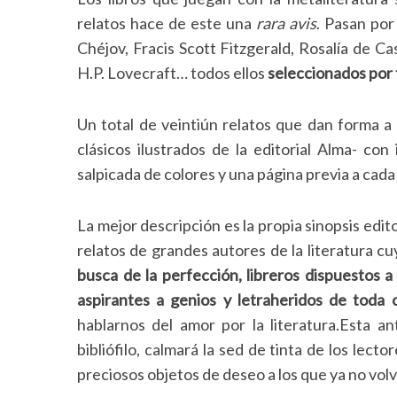
h
relatos hace de este una
rara avis
. Pasan po
f
Chéjov, Fracis Scott Fitzgerald, Rosalía de Ca
o
H.P. Lovecraft… todos ellos
seleccionados por 
r
:
Un total de veintiún relatos que dan forma a 
clásicos ilustrados de la editorial Alma- con
salpicada de colores y una página previa a cada 
La mejor descripción es la propia sinopsis edi
relatos de grandes autores de la literatura cu
busca de la perfección, libreros dispuestos a
aspirantes a genios y letraheridos de toda 
hablarnos del amor por la literatura.Esta an
bibliófilo, calmará la sed de tinta de los lecto
preciosos objetos de deseo a los que ya no volv