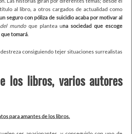
n. Las historias giran por diferentes temas; desde el
ítulo al libro, a otros cargados de actualidad como
un seguro con póliza de suicidio acaba por motivar al
 del mundo
que plantea u
na sociedad que escoge
a que tomará
.
 destreza consiguiendo tejer situaciones surrealistas
 los libros, varios autores
 suelen ser apasionantes, y conseguirlo con uno de