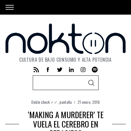
CULTURA DE BAJO CONSUMO Y ALTA POTENCIA
S
S
e
E
A
a
R
C
Doble check ✓✓
,
pantalla
21 enero, 2016
r
H
‘MAKING A MURDERER’ TE
c
h
VUELA EL CEREBRO EN
f