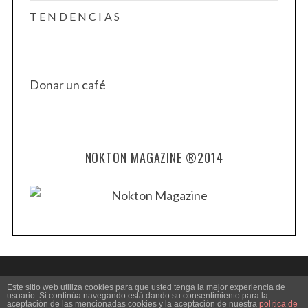
TENDENCIAS
Donar un café
NOKTON MAGAZINE ®2014
Este sitio web utiliza cookies para que usted tenga la mejor experiencia de
usuario. Si continúa navegando está dando su consentimiento para la
aceptación de las mencionadas cookies y la aceptación de nuestra
política de
BACK TO TOP