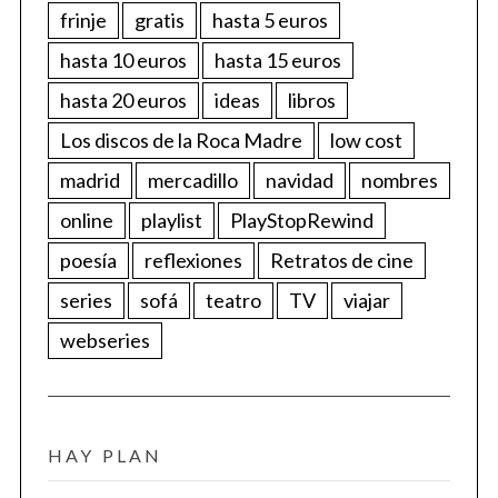
frinje
gratis
hasta 5 euros
hasta 10 euros
hasta 15 euros
hasta 20 euros
ideas
libros
Los discos de la Roca Madre
low cost
madrid
mercadillo
navidad
nombres
online
playlist
PlayStopRewind
poesía
reflexiones
Retratos de cine
series
sofá
teatro
TV
viajar
webseries
HAY PLAN