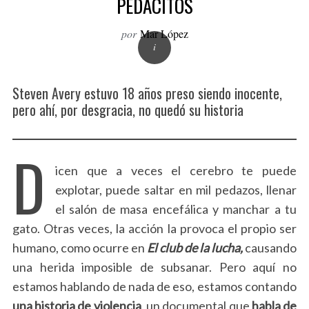
PEDACITOS
o
r
por
Mar López
:
Steven Avery estuvo 18 años preso siendo inocente,
pero ahí, por desgracia, no quedó su historia
D
icen que a veces el cerebro te puede
explotar, puede saltar en mil pedazos, llenar
el salón de masa encefálica y manchar a tu
gato. Otras veces, la acción la provoca el propio ser
humano, como ocurre en
El
club
de
la
lucha,
causando
una herida imposible de subsanar. Pero aquí no
estamos hablando de nada de eso, estamos contando
una
historia
de
violencia
, un documental que
habla de