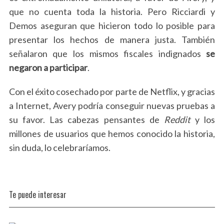
que no cuenta toda la historia. Pero Ricciardi y
Demos aseguran que hicieron todo lo posible para
presentar los hechos de manera justa. También
señalaron que los mismos fiscales indignados
se
negaron a participar
.
S
Con el éxito cosechado por parte de Netflix, y gracias
e
a
a Internet, Avery podría conseguir nuevas pruebas a
r
su favor. Las cabezas pensantes de
Reddit
y los
c
millones de usuarios que hemos conocido la historia,
h
sin duda, lo celebraríamos.
f
o
r
:
Te puede interesar