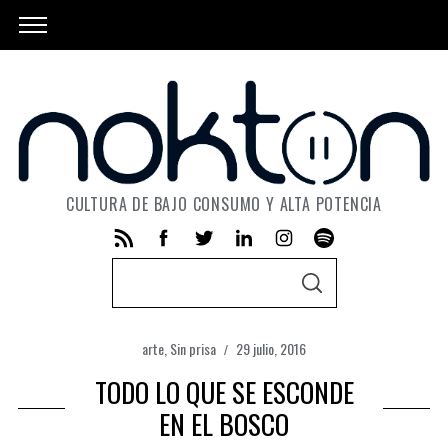
CULTURA DE BAJO CONSUMO Y ALTA POTENCIA
S
S
e
E
A
a
R
C
arte
,
Sin prisa
29 julio, 2016
r
H
TODO LO QUE SE ESCONDE
c
h
EN EL BOSCO
f