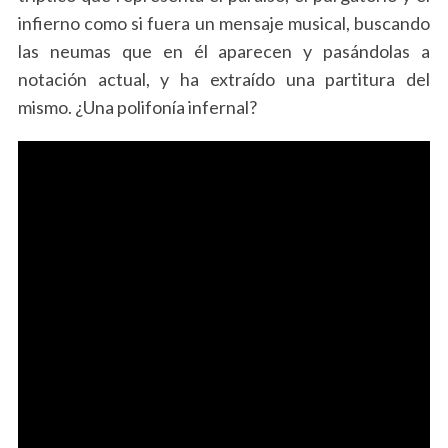
infierno como si fuera un mensaje musical, buscando
las neumas que en él aparecen y pasándolas a
notación actual, y ha extraído una partitura del
mismo. ¿Una polifonía infernal?
S
e
a
r
c
h
f
o
r
: