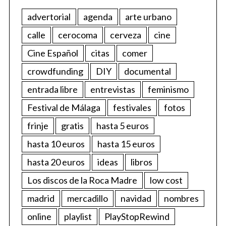
advertorial
agenda
arte urbano
calle
cerocoma
cerveza
cine
Cine Español
citas
comer
crowdfunding
DIY
documental
entrada libre
entrevistas
feminismo
Festival de Málaga
festivales
fotos
frinje
gratis
hasta 5 euros
hasta 10 euros
hasta 15 euros
hasta 20 euros
ideas
libros
Los discos de la Roca Madre
low cost
madrid
mercadillo
navidad
nombres
online
playlist
PlayStopRewind