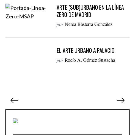
ARTE (SUB)URBANO EN LA LÍNEA
ZERO DE MADRID
por
Nerea Basterra González
EL ARTE URBANO A PALACIO
por
Rocío A. Gómez Sustacha
N
a
P
N
v
r
e
e
e
x
g
v
t