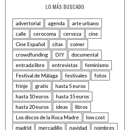
LO MÁS BUSCADO
advertorial
agenda
arte urbano
calle
cerocoma
cerveza
cine
Cine Español
citas
comer
crowdfunding
DIY
documental
entrada libre
entrevistas
feminismo
Festival de Málaga
festivales
fotos
frinje
gratis
hasta 5 euros
hasta 10 euros
hasta 15 euros
hasta 20 euros
ideas
libros
Los discos de la Roca Madre
low cost
madrid
mercadillo
navidad
nombres