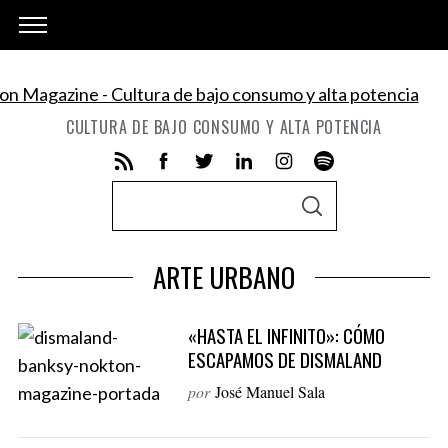
CULTURA DE BAJO CONSUMO Y ALTA POTENCIA
S
S
e
E
A
a
R
ARTE URBANO
C
r
H
c
«HASTA EL INFINITO»: CÓMO
h
ESCAPAMOS DE DISMALAND
f
o
por
José Manuel Sala
r
: