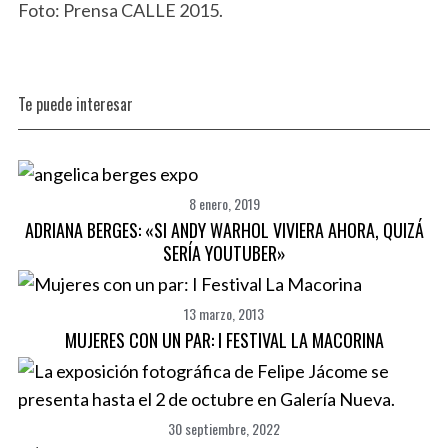
Foto: Prensa CALLE 2015.
Te puede interesar
8 enero, 2019
ADRIANA BERGES: «SI ANDY WARHOL VIVIERA AHORA, QUIZÁ
SERÍA YOUTUBER»
13 marzo, 2013
S
e
MUJERES CON UN PAR: I FESTIVAL LA MACORINA
a
r
c
h
30 septiembre, 2022
f