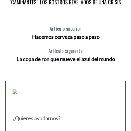
‘CAMINANTES’, LOS ROSTROS REVELADOS DE UNA CRISIS
o
r
:
Artículo anterior
Hacemos cerveza paso a paso
Artículo siguiente
La copa de ron que mueve el azul del mundo
¿Quieres ayudarnos?