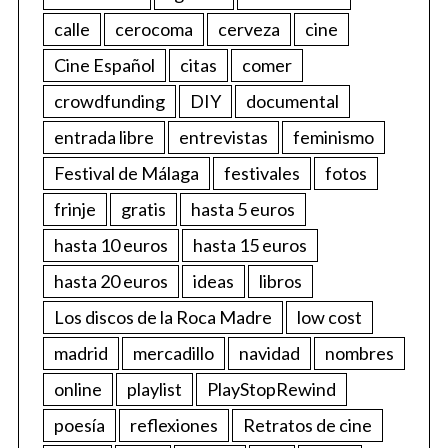
calle
cerocoma
cerveza
cine
Cine Español
citas
comer
crowdfunding
DIY
documental
entrada libre
entrevistas
feminismo
Festival de Málaga
festivales
fotos
frinje
gratis
hasta 5 euros
hasta 10 euros
hasta 15 euros
hasta 20 euros
ideas
libros
Los discos de la Roca Madre
low cost
madrid
mercadillo
navidad
nombres
online
playlist
PlayStopRewind
poesía
reflexiones
Retratos de cine