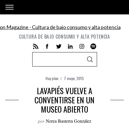
CULTURA DE BAJO CONSUMO Y ALTA POTENCIA
S
S
e
E
A
a
R
C
Hay plan
7 mayo, 2015
r
H
c
LAVAPIÉS VUELVE A
h
CONVENTIRSE EN UN
f
MUSEO ABIERTO
o
r
por
Nerea Basterra González
: