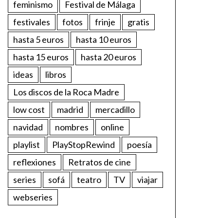
feminismo
Festival de Málaga
festivales
fotos
frinje
gratis
hasta 5 euros
hasta 10 euros
hasta 15 euros
hasta 20 euros
ideas
libros
Los discos de la Roca Madre
low cost
madrid
mercadillo
navidad
nombres
online
playlist
PlayStopRewind
poesía
reflexiones
Retratos de cine
series
sofá
teatro
TV
viajar
webseries