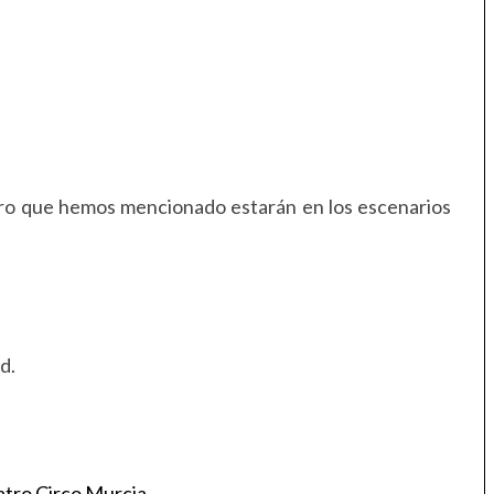
tro que hemos mencionado estarán en los escenarios
d.
atro Circo Murcia
.