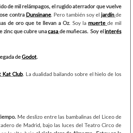
lido de mil relámpagos, el rugido aterrador que vuelve
dose contra
Dunsinane
. Pero también soy el
jardín
de
sas de oro que te llevan a Oz
. Soy la
muerte
de mil
e zinc que cubre una
casa
de muñecas.
Soy el
interés
Llegada de
Godot
.
t Kat Club
. La dualidad bailando sobre el hielo de los
tiempo.
Me deslizo entre las bambalinas del Liceo de
adero de Madrid, bajo las luces del Teatro Circo de