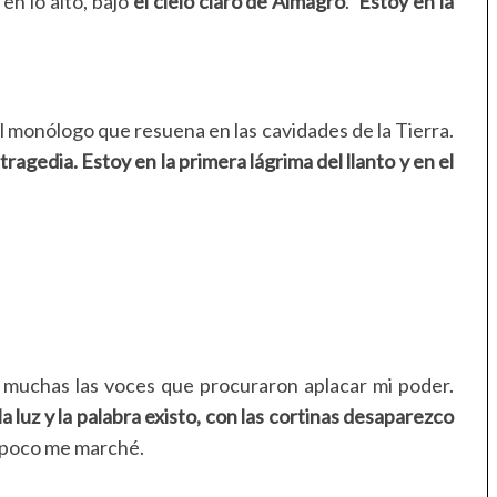
 en lo alto, bajo
el cielo claro de Almagro
.
Estoy en la
el monólogo que resuena en las cavidades de la Tierra.
 tragedia. Estoy en la primera lágrima del llanto y en el
 muchas las voces que procuraron aplacar mi poder.
a luz y la palabra existo, con las cortinas desaparezco
mpoco me marché.