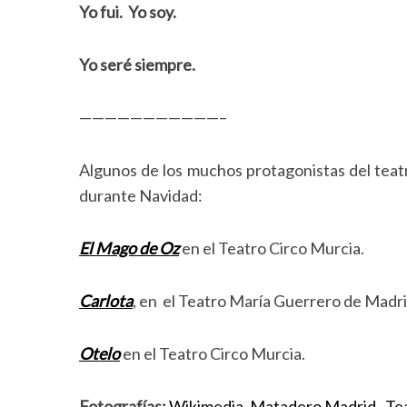
Yo fui. Yo soy.
Yo seré siempre.
———————————–
Algunos de los muchos protagonistas del tea
durante Navidad:
El Mago de Oz
en el Teatro Circo Murcia.
Carlota
, en el Teatro María Guerrero de Madri
Otelo
en el Teatro Circo Murcia.
Fotografías:
Wikimedia
,
Matadero Madrid
,
Te