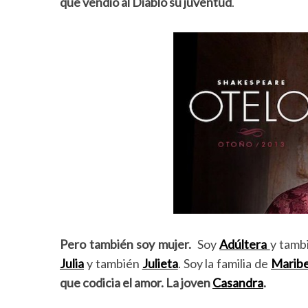
que vendió al Diablo su juventud
.
Pero también soy mujer.
Soy
Adúltera
y tamb
Julia
y también
Julieta
. Soy la familia de
Marib
que codicia el amor. La joven
Casandra
.