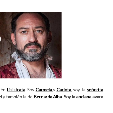
ién
Lisístrata
. Soy
Carmela
y
Carlota
, soy la
señorita
el
y también la de
Bernarda Alba
.
Soy la
anciana
avara