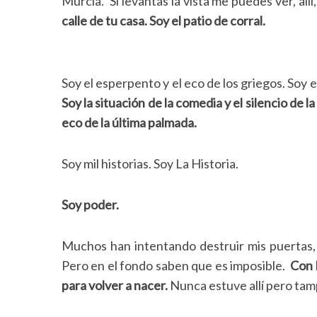
Murcia. Si levantas la vista me puedes ver, allí,
a
calle de tu casa. Soy el patio de corral.
r
c
h
f
Soy el esperpento y el eco de los griegos. Soy 
o
Soy la situación de la comedia y el silencio de la
r
:
eco de la última palmada.
Soy mil historias. Soy La Historia.
Soy poder.
Muchos han intentando destruir mis puertas,
Pero en el fondo saben que es imposible.
Con l
para volver a nacer.
Nunca estuve allí pero ta