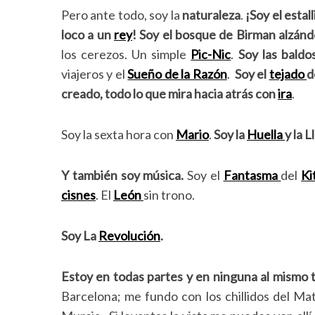
Pero ante todo, soy la
naturaleza
.
¡Soy el estal
loco a un
rey
! Soy el bosque de Birman alzán
los cerezos. Un simple
Pic-Nic
.
Soy las baldo
viajeros y el
Sueño de la Razón
.
Soy el
tejado
d
creado, todo lo que mira hacia atrás con
ira
.
Soy la sexta hora con
Mario
.
Soy la
Huella
y la 
Y también soy música.
Soy el
Fantasma
del
Ki
cisnes
. El
León
sin trono.
Soy La
Revolución
.
Estoy en todas partes y en ninguna al mismo 
S
Barcelona; me fundo con los chillidos del Mat
e