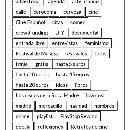
advertorial
agenda
arte urbano
calle
cerocoma
cerveza
cine
Cine Español
citas
comer
crowdfunding
DIY
documental
entrada libre
entrevistas
feminismo
Festival de Málaga
festivales
fotos
frinje
gratis
hasta 5 euros
hasta 10 euros
hasta 15 euros
hasta 20 euros
ideas
libros
Los discos de la Roca Madre
low cost
madrid
mercadillo
navidad
nombres
online
playlist
PlayStopRewind
poesía
reflexiones
Retratos de cine