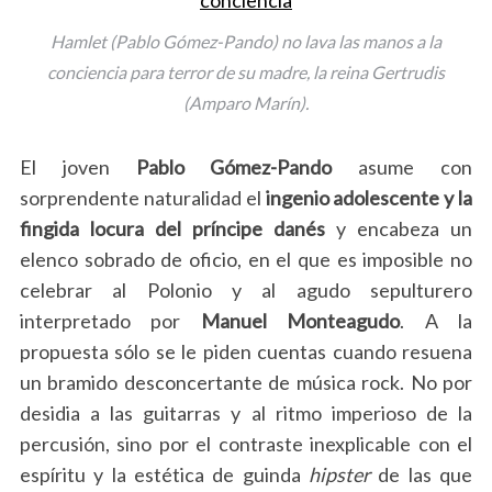
Hamlet (Pablo Gómez-Pando) no lava las manos a la
conciencia para terror de su madre, la reina Gertrudis
(Amparo Marín).
El joven
Pablo Gómez-Pando
asume con
sorprendente naturalidad el
ingenio adolescente y la
fingida locura del príncipe danés
y encabeza un
elenco sobrado de oficio, en el que es imposible no
S
celebrar al Polonio y al agudo sepulturero
e
interpretado por
Manuel Monteagudo
. A la
a
r
propuesta sólo se le piden cuentas cuando resuena
c
un bramido desconcertante de música rock. No por
h
desidia a las guitarras y al ritmo imperioso de la
f
percusión, sino por el contraste inexplicable con el
o
r
espíritu y la estética de guinda
hipster
de las que
: