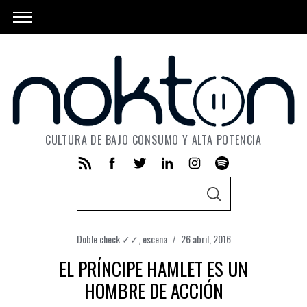
CULTURA DE BAJO CONSUMO Y ALTA POTENCIA
S
S
e
E
A
a
R
C
Doble check ✓✓
,
escena
26 abril, 2016
r
H
EL PRÍNCIPE HAMLET ES UN
c
h
HOMBRE DE ACCIÓN
f