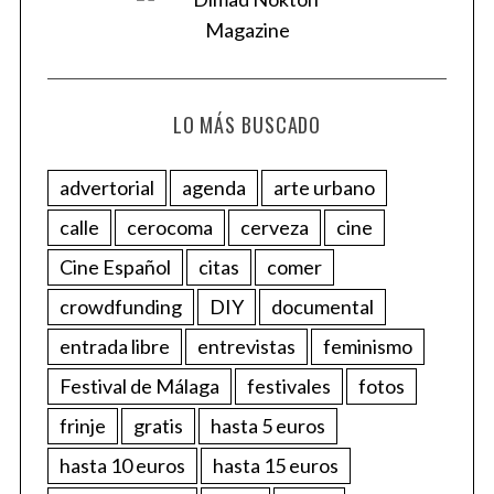
LO MÁS BUSCADO
advertorial
agenda
arte urbano
calle
cerocoma
cerveza
cine
Cine Español
citas
comer
crowdfunding
DIY
documental
entrada libre
entrevistas
feminismo
Festival de Málaga
festivales
fotos
frinje
gratis
hasta 5 euros
hasta 10 euros
hasta 15 euros