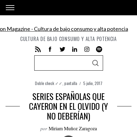
CULTURA DE BAJO CONSUMO Y ALTA POTENCIA
S
S
e
E
A
a
R
C
Doble check ✓✓
,
pantalla
5 julio, 2017
r
H
SERIES ESPAÑOLAS QUE
c
h
CAYERON EN EL OLVIDO (Y
f
NO DEBERÍAN)
o
r
por
Miriam Muñoz Zaragoza
: