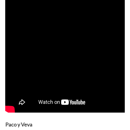
r
c
h
f
o
r
:
Paco y Veva