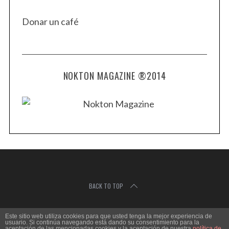
Donar un café
NOKTON MAGAZINE ®2014
BACK TO TOP
Este sitio web utiliza cookies para que usted tenga la mejor experiencia de
C
usuario. Si continúa navegando está dando su consentimiento para la
L
aceptación de las mencionadas cookies y la aceptación de nuestra
política de