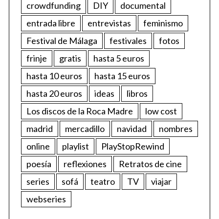
crowdfunding
DIY
documental
entrada libre
entrevistas
feminismo
Festival de Málaga
festivales
fotos
frinje
gratis
hasta 5 euros
hasta 10 euros
hasta 15 euros
hasta 20 euros
ideas
libros
Los discos de la Roca Madre
low cost
madrid
mercadillo
navidad
nombres
online
playlist
PlayStopRewind
poesía
reflexiones
Retratos de cine
series
sofá
teatro
TV
viajar
webseries