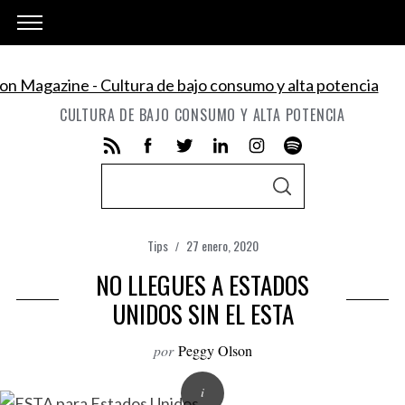
CULTURA DE BAJO CONSUMO Y ALTA POTENCIA
S
S
e
E
A
a
R
C
Tips
27 enero, 2020
r
H
NO LLEGUES A ESTADOS
c
h
UNIDOS SIN EL ESTA
f
por
Peggy Olson
o
r
: