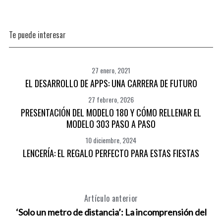
S
e
a
Te puede interesar
r
c
h
27 enero, 2021
f
EL DESARROLLO DE APPS: UNA CARRERA DE FUTURO
o
r
27 febrero, 2026
:
PRESENTACIÓN DEL MODELO 180 Y CÓMO RELLENAR EL
MODELO 303 PASO A PASO
10 diciembre, 2024
LENCERÍA: EL REGALO PERFECTO PARA ESTAS FIESTAS
Artículo anterior
‘Solo un metro de distancia’: La incomprensión del