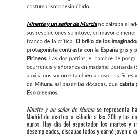
costumbrismo desinhibido.
Ninette y un señor de Murcia
no calzaba el ad
sus resoluciones se intuye, en mayor o menor 
franco de la crítica.
El brillo de los imaginad
protagonista contrasta con la España gris y p
Pirineos.
Las dos patrias, el hambre de posgue
ocurrencia y añoranza en madame Bernarda (Se
auxilia nos socorre también a nosotros. Sí, e
de
Mihura
, así pasen las décadas, que
cabría 
Eso creemos.
Ninette y un señor de Murcia
se representa h
S
Madrid de martes a sábado a las 20h y los dom
e
euros. Hay día del espectador los martes y 
a
desempleados, discapacitados y carné joven o de
r