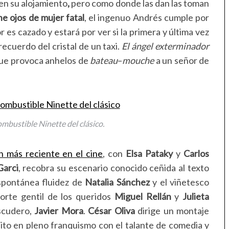
 en su alojamiento
,
pero como donde las dan las toman
ne ojos de mujer fatal
, el ingenuo Andrés cumple por
r es cazado y estará por ver si la primera y última vez
recuerdo del cristal de un taxi.
El ángel exterminador
que provoca anhelos de
bateau
–
mouche
a un señor de
ombustible Ninette del clásico.
n más reciente en el cine
, con
Elsa Pataky
y
Carlos
Garci
, recobra su escenario conocido ceñida al texto
espontánea fluidez de
Natalia Sánchez
y el viñetesco
orte gentil de los queridos
Miguel Rellán
y
Julieta
scudero,
Javier Mora
.
César Oliva
dirige un montaje
ito en pleno franquismo con el talante de comedia y