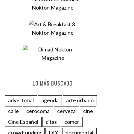
LO MÁS BUSCADO
advertorial
agenda
arte urbano
calle
cerocoma
cerveza
cine
Cine Español
citas
comer
crowdfunding
DIY
documental