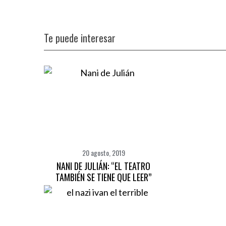
c
h
f
o
Te puede interesar
r
:
20 agosto, 2019
NANI DE JULIÁN: “EL TEATRO
TAMBIÉN SE TIENE QUE LEER”