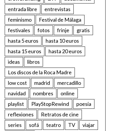
entrada libre
entrevistas
feminismo
Festival de Málaga
festivales
fotos
frinje
gratis
hasta 5 euros
hasta 10 euros
hasta 15 euros
hasta 20 euros
ideas
libros
Los discos de la Roca Madre
low cost
madrid
mercadillo
navidad
nombres
online
playlist
PlayStopRewind
poesía
reflexiones
Retratos de cine
series
sofá
teatro
TV
viajar