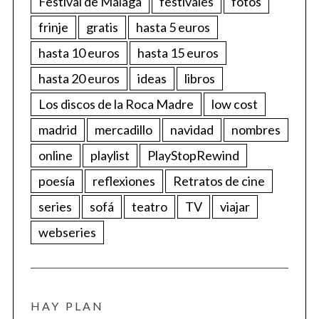
Festival de Málaga
festivales
fotos
frinje
gratis
hasta 5 euros
hasta 10 euros
hasta 15 euros
hasta 20 euros
ideas
libros
Los discos de la Roca Madre
low cost
madrid
mercadillo
navidad
nombres
online
playlist
PlayStopRewind
poesía
reflexiones
Retratos de cine
series
sofá
teatro
TV
viajar
webseries
HAY PLAN