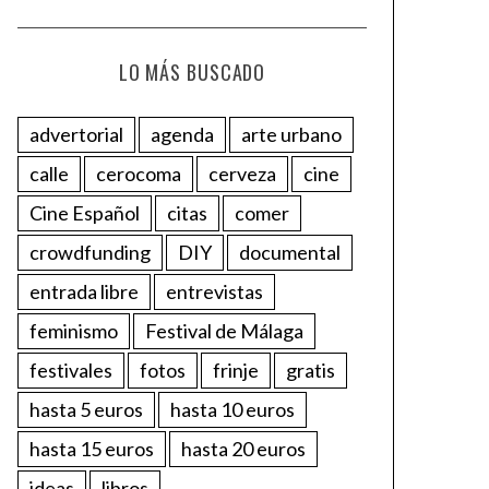
LO MÁS BUSCADO
advertorial
agenda
arte urbano
calle
cerocoma
cerveza
cine
Cine Español
citas
comer
crowdfunding
DIY
documental
entrada libre
entrevistas
feminismo
Festival de Málaga
festivales
fotos
frinje
gratis
hasta 5 euros
hasta 10 euros
hasta 15 euros
hasta 20 euros
ideas
libros