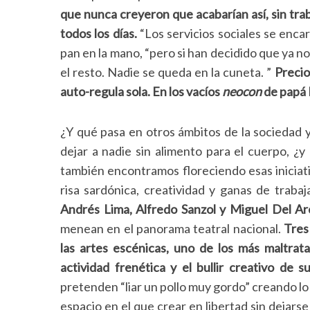
que nunca creyeron que acabarían así, sin traba
todos los días.
“Los servicios sociales se enca
pan en la mano, “pero
si han decidido que ya n
el resto. Nadie se queda en la cuneta.
”
Precio
auto-regula sola. En los vacíos
neocon
de papá E
¿Y qué pasa en otros ámbitos de la sociedad 
dejar a nadie sin alimento para el cuerpo, ¿y
también encontramos floreciendo esas iniciati
risa sardónica, creatividad y ganas de trabaj
Andrés Lima, Alfredo Sanzol y Miguel Del Ar
menean en el panorama teatral nacional.
Tres
las artes escénicas, uno de los más maltratad
actividad frenética y el bullir creativo de s
pretenden “liar un pollo muy gordo” creando 
espacio en el que crear en libertad sin dejars