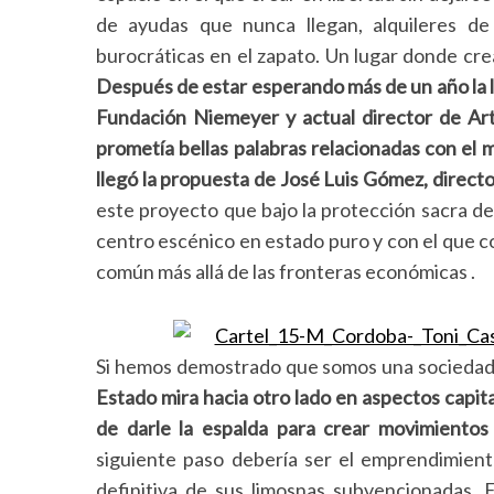
de ayudas que nunca llegan, alquileres de
burocráticas en el zapato. Un lugar donde cre
Después de estar esperando más de un año la ll
S
Fundación Niemeyer y actual director de Ar
e
prometía bellas palabras relacionadas con el 
a
r
llegó la propuesta de José Luis Gómez, directo
c
este proyecto que bajo la protección sacra de
h
centro escénico en estado puro y con el que
c
f
común más allá de las fronteras económicas
.
o
r
:
Si hemos demostrado que somos una sociedad
Estado mira hacia otro lado en aspectos capit
de darle la espalda para crear movimientos
siguiente paso debería ser el emprendimient
definitiva de sus limosnas subvencionadas. 