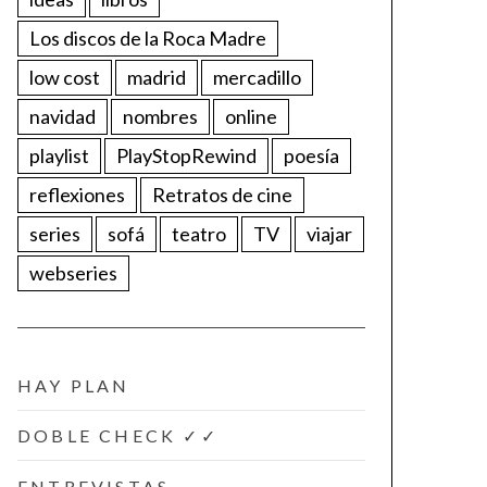
Los discos de la Roca Madre
low cost
madrid
mercadillo
navidad
nombres
online
playlist
PlayStopRewind
poesía
reflexiones
Retratos de cine
series
sofá
teatro
TV
viajar
webseries
HAY PLAN
DOBLE CHECK ✓✓
ENTREVISTAS