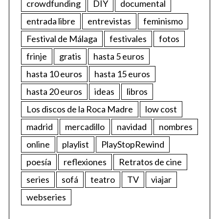
crowdfunding
DIY
documental
entrada libre
entrevistas
feminismo
Festival de Málaga
festivales
fotos
frinje
gratis
hasta 5 euros
hasta 10 euros
hasta 15 euros
hasta 20 euros
ideas
libros
Los discos de la Roca Madre
low cost
madrid
mercadillo
navidad
nombres
online
playlist
PlayStopRewind
poesía
reflexiones
Retratos de cine
series
sofá
teatro
TV
viajar
webseries