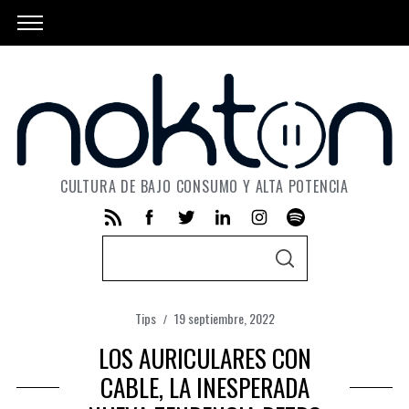
CULTURA DE BAJO CONSUMO Y ALTA POTENCIA
S
S
e
E
A
a
R
C
Tips
19 septiembre, 2022
r
H
LOS AURICULARES CON
c
h
CABLE, LA INESPERADA
f