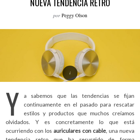
NUEVA TENDENCIA RETRO
o
r
por
Peggy Olson
:
Y
a sabemos que las tendencias se fijan
continuamente en el pasado para rescatar
estilos y productos que muchos creíamos
olvidados. Y es concretamente lo que está
ocurriendo con los
auriculares con cable
, una nueva
tendencia retro que ha resurgido de forma