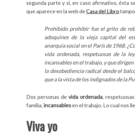
segunda parte y si, en caso afirmativo, ésta se
que aparece en la web de
Casa del Libro
tampoc
Prohibido prohibir fue el grito de re
adoquines de la vieja capital del es
anarquía social en el París de 1968. ¿C
vida ordenada, respetuosas de la ley
incansables en el trabajo, y que dirige
la desobediencia radical desde el balc
que a la vista de los indignados de la Pu
Dos personas de
vida ordenada
, respetuosas
familia,
incansables
en el trabajo. Lo cual nos ll
Viva yo