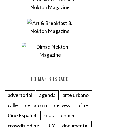
LO MÁS BUSCADO
advertorial
agenda
arte urbano
calle
cerocoma
cerveza
cine
Cine Español
citas
comer
crowdfunding
DIY
documental