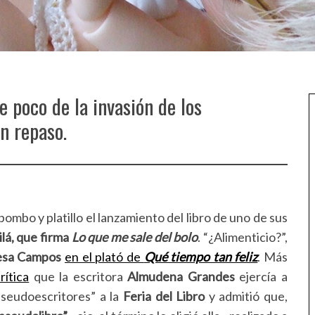
 poco de la invasión de los
n repaso.
bombo y platillo el lanzamiento del libro de uno de sus
lá, que firma
Lo que me sale del bolo
. “¿Alimenticio?”,
esa Campos
en el plató de
Qué tiempo tan feliz
. Más
crítica
que la escritora
Almudena Grandes
ejercía a
pseudoescritores” a la
Feria del Libro
y admitió que,