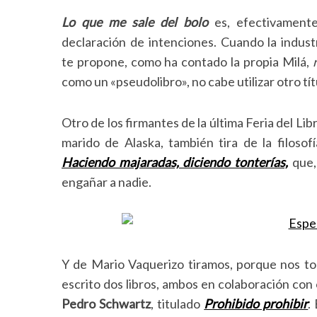
Lo que me sale del bolo
es, efectivamente
declaración de intenciones. Cuando la industr
te propone, como ha contado la propia Milá,
S
como un «pseudolibro», no cabe utilizar otro títu
e
a
r
Otro de los firmantes de la última Feria del Lib
c
marido de Alaska, también tira de la filosof
h
Haciendo majaradas, diciendo tonterías,
que, 
f
engañar a nadie.
o
r
:
Y de Mario Vaquerizo tiramos, porque nos to
escrito dos libros, ambos en colaboración con
Pedro Schwartz
, titulado
Prohibido prohibir
.