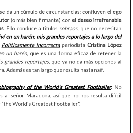
se da un cúmulo de circunstancias: confluyen
el ego
utor
(o más bien firmante) con
el deseo irrefrenable
as
. Ello conduce a títulos
sobraos
, que no necesitan
iví en un harén: mis grandes reportajes a lo largo del
a
Políticamente incorrecta
periodista
Cristina López
 en un harén
, que es una forma eficaz de retener la
s grandes reportajes
, que ya no da más opciones al
ra. Además es tan largo que resulta hasta naif.
biography of the World’s Greatest Footballer
.
No
 al señor Maradona, así que no nos resulta difícil
 “the World’s Greatest Footballer”.