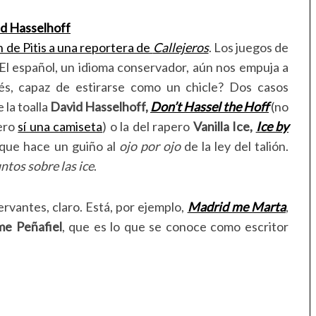
 de Pitis a una reportera de
Callejeros
. Los juegos de
El español, un idioma conservador, aún nos empuja a
és, capaz de estirarse como un chicle? Dos casos
 la toalla
David Hasselhoff,
Don’t Hassel the Hoff
(no
pero
sí una camiseta
) o la del rapero
Vanilla
Ice,
Ice by
que hace un guiño al
ojo por ojo
de la ley del talión.
ntos sobre las ice
.
rvantes, claro. Está, por ejemplo,
Madrid me Marta
,
me Peñafiel
, que es lo que se conoce como escritor