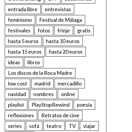
entrada libre
entrevistas
feminismo
Festival de Málaga
festivales
fotos
frinje
gratis
hasta 5 euros
hasta 10 euros
hasta 15 euros
hasta 20 euros
ideas
libros
Los discos de la Roca Madre
low cost
madrid
mercadillo
navidad
nombres
online
playlist
PlayStopRewind
poesía
reflexiones
Retratos de cine
series
sofá
teatro
TV
viajar