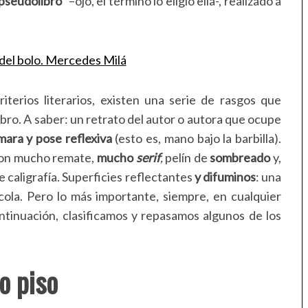
pseudolibro”
–ojo, el término lo eligió ella-, realizado a
iterios literarios, existen una serie de rasgos que
 libro. A saber: un retrato del autor o autora que ocupe
mara y pose reflexiva
(esto es, mano bajo la barbilla).
 con mucho remate,
mucho
serif
,
pelín de
sombreado
y,
e caligrafía. Superficies reflectantes
y difuminos
: una
cola. Pero lo más importante, siempre, en cualquier
ontinuación, clasificamos y repasamos algunos de los
o piso