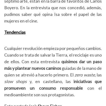
séptimo arte, están en la barra de favoritos de Carlos
Boyero. En la entrevista que nos concedió, además,
pudimos saber qué opina Isa sobre el papel de las
mujeres en el cine.
Tendencias
Cualquier revolución empieza por pequeños cambios.
S
Cuando se trata de salvar la Tierra, el reciclaje es uno
e
de ellos. Con esta entrevista
quisimos dar un paso
a
r
más y plantear nuevos caminos
guiadas de la mano de
c
quien se atrevió a hacerlo primero. El
zero waste
, las
h
slow shops
y, en castellano, las
iniciativas que
f
promueven un consumo responsable
con el
o
r
medioambiente son sus protagonistas.
:
Foto portada (cc):
Shaun Fisher