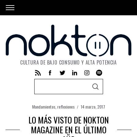
CULTURA DE BAJO CONSUMO Y ALTA POTENCIA
S
S
e
E
A
a
R
C
Mandamientos
,
reflexiones
14 marzo, 2017
r
H
LO MÁS VISTO DE NOKTON
c
h
MAGAZINE EN EL ÚLTIMO
f