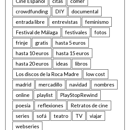
Cine Español
citas
comer
crowdfunding
DIY
documental
entrada libre
entrevistas
feminismo
Festival de Málaga
festivales
fotos
frinje
gratis
hasta 5 euros
hasta 10 euros
hasta 15 euros
hasta 20 euros
ideas
libros
Los discos de la Roca Madre
low cost
madrid
mercadillo
navidad
nombres
online
playlist
PlayStopRewind
poesía
reflexiones
Retratos de cine
series
sofá
teatro
TV
viajar
webseries