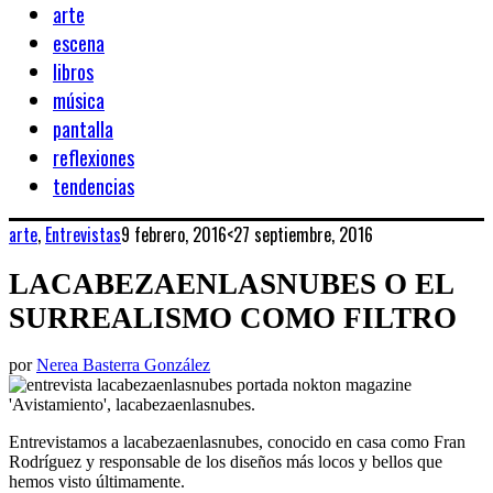
arte
escena
libros
música
pantalla
reflexiones
tendencias
arte
,
Entrevistas
9 febrero, 2016
<27 septiembre, 2016
LACABEZAENLASNUBES O EL
SURREALISMO COMO FILTRO
por
Nerea Basterra González
'Avistamiento', lacabezaenlasnubes.
Entrevistamos a lacabezaenlasnubes, conocido en casa como Fran
Rodríguez y responsable de los diseños más locos y bellos que
hemos visto últimamente.