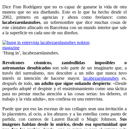
Dice Fran Rodríguez que no es capaz de ganarse la vida de otra
manera que no sea diseñando. Esto es lo que ha hecho desde el
2002, primero en agencias y ahora como freelance: como
lacabezaenlasnubes
, un sobrenombre que dice muchas cosas de
este cántabro afincado en Barcelona con un mundo interior que sale
a la superficie en cada uno de sus diseños.
‘Hung in’, lacabezaenlasnubes.
Revolcones cósmicos, zambullidas imposibles o
astronautas desubicados
son solo parte de un imaginario que, a
través del surrealismo, nos descubre a un niño que nunca tuvo
interés ni intención de hacerse mayor.
lacabezaenlasnubes
es,
después de todo,
un adulto que sigue soñando despierto
: «Desde
pequeño adopté el despiste y el ensimismamiento como una táctica
para no prestar mucha atención a las cosas serias: los deberes, el
trabajo y la vida adulta», nos confiesa en una entrevista.
Puede que por eso las escenas de sus collages sean una invitación a
lo placentero, al ocio, a los abrazos y a las estrellas como punto de
partida, con cameos de Lauren Bacall o Magic Johnson.
Sus
imágenes hablan desde lo onírico, desde esa oportunidad que