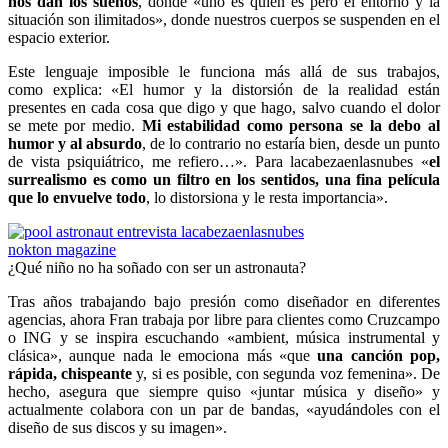
nos dan los sueños
, donde «uno es quien es pero el entorno y la
situación son ilimitados», donde nuestros cuerpos se suspenden en el
espacio exterior.
Este lenguaje imposible le funciona más allá de sus trabajos,
como explica: «El humor y la distorsión de la realidad están
presentes en cada cosa que digo y que hago, salvo cuando el dolor
se mete por medio.
Mi estabilidad como persona se la debo al
humor y al absurdo
, de lo contrario no estaría bien, desde un punto
de vista psiquiátrico, me refiero…». Para lacabezaenlasnubes «
el
surrealismo es como un filtro en los sentidos, una fina película
que lo envuelve todo
, lo distorsiona y le resta importancia».
¿Qué niño no ha soñado con ser un astronauta?
Tras años trabajando bajo presión como diseñador en diferentes
agencias, ahora Fran trabaja por libre para clientes como Cruzcampo
o ING y se inspira escuchando «ambient, música instrumental y
clásica», aunque nada le emociona más «que
una canción pop,
rápida, chispeante
y, si es posible, con segunda voz femenina». De
hecho, asegura que siempre quiso «juntar música y diseño» y
actualmente colabora con un par de bandas, «ayudándoles con el
diseño de sus discos y su imagen».