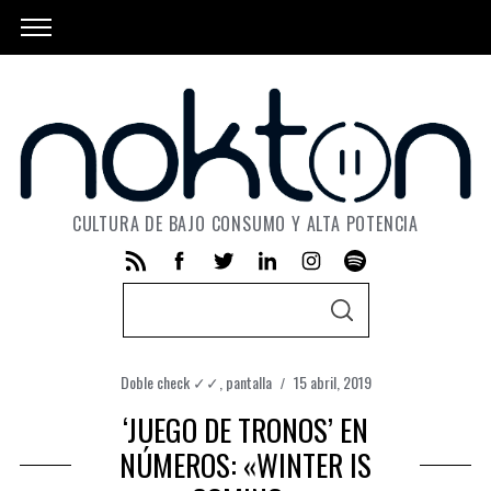
CULTURA DE BAJO CONSUMO Y ALTA POTENCIA
S
S
e
E
A
a
R
C
Doble check ✓✓
,
pantalla
15 abril, 2019
r
H
c
‘JUEGO DE TRONOS’ EN
h
NÚMEROS: «WINTER IS
f