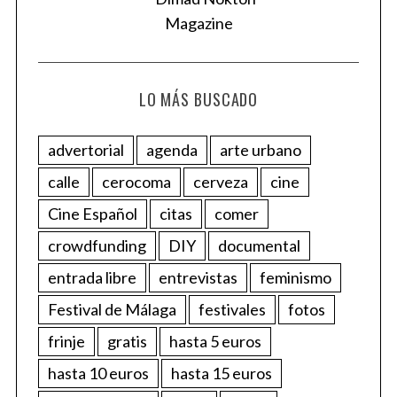
LO MÁS BUSCADO
advertorial
agenda
arte urbano
calle
cerocoma
cerveza
cine
Cine Español
citas
comer
crowdfunding
DIY
documental
entrada libre
entrevistas
feminismo
Festival de Málaga
festivales
fotos
frinje
gratis
hasta 5 euros
hasta 10 euros
hasta 15 euros