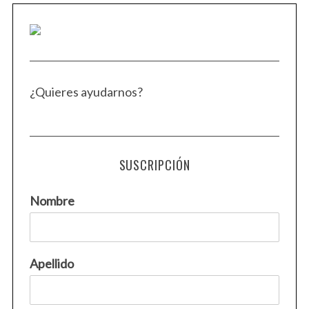
¿Quieres ayudarnos?
SUSCRIPCIÓN
S
Nombre
e
a
r
c
Apellido
h
f
o