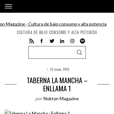
CULTURA DE BAJO CONSUMO Y ALTA POTENCIA
S
S
e
E
A
a
R
C
22 mayo, 2016
r
H
TABERNA LA MANCHA –
c
h
ENLLAMA 1
f
por
Nokton Magazine
o
r
: