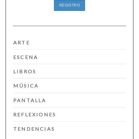
S
e
a
r
c
ARTE
h
f
ESCENA
o
r
LIBROS
:
MÚSICA
PANTALLA
REFLEXIONES
TENDENCIAS