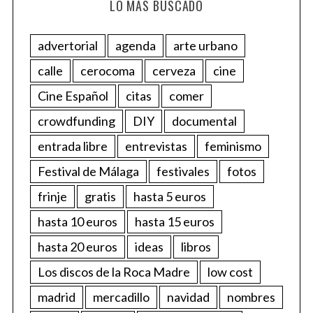
LO MÁS BUSCADO
advertorial
agenda
arte urbano
calle
cerocoma
cerveza
cine
Cine Español
citas
comer
crowdfunding
DIY
documental
entrada libre
entrevistas
feminismo
Festival de Málaga
festivales
fotos
frinje
gratis
hasta 5 euros
hasta 10 euros
hasta 15 euros
hasta 20 euros
ideas
libros
Los discos de la Roca Madre
low cost
madrid
mercadillo
navidad
nombres